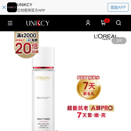
UNIKCY
開啟APP
立刻使用官方APP
0
1
/
4