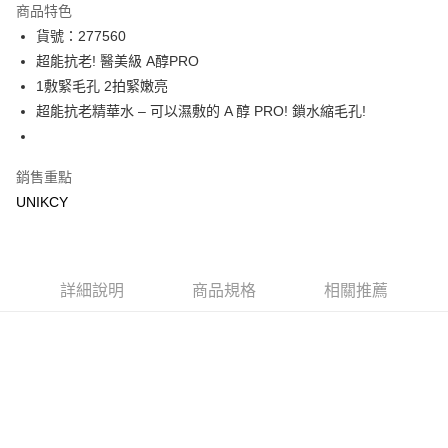
商品特色
LINE Pay
貨號：277560
超能抗老! 醫美級 A醇PRO
Apple Pay
1敷緊毛孔 2拍緊嫩亮
街口支付
超能抗老精華水 – 可以濕敷的 A 醇 PRO! 鎖水縮毛孔!
悠遊付
銷售重點
Google Pay
UNIKCY
運送方式
7-11取貨付款［需3-5個工作天不含預購商品］
每筆NT$70，滿NT$499(含以上)免運費
詳細說明
商品規格
相關推薦
付款後7-11取貨［需3-5個工作天不含預購商品］
每筆NT$70，滿NT$499(含以上)免運費
宅配［需2-3個工作天不含預購商品］
每筆NT$100，滿NT$799(含以上)免運費