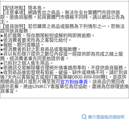
【配送地點】限本島。
【注意事項】網路售出之商品，無法在全台實體門市提供退
款、退換貨服務。若與實體門市價格不同時，請以網站公告為
主。
【退貨說明】若您購買之商品或服務為下列情形之一，恕無法
提供退貨服務：
●易於腐敗、保存期限較短或解約時即將逾期。
●依消費者要求所為之客製化給付。
●報紙、期刊或雜誌。
●經消費者拆封之影音商品或電腦軟體。
●非以有形媒介提供之數位內容或一經提供即為完成之線上服
務，經消費者事先同意始提供者。
●已拆封之個人衛生用品。
●依通訊交易解除權合理例外情事適用準則，不提供退貨服務。
●收到商品後如發現有瑕疵、破損、缺件或規格不符，請於到貨
後7天內以客服留言或撥打客服專線0800-889-898轉1，並提供
相關商品照片或影片傳至我司
，該商品仍需回收
官方粉絲專頁
請勿丟棄，將由UNIKCY客服單位為您協助，盡速為您辦理退換
貨事宜。
顯示電腦版詳細說明