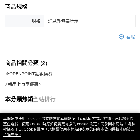
商品規格
規格
詳見外包裝所示
客服
商品相關分類 (2)
🪙OPENPOINT點數換券
⚡新品上市享優惠⚡
本分類熱銷
全站排行
本網站中使用 cookie，欲查詢有關本網站使用 cookie 方式之詳情，及若您不希
熱門標籤
望在電腦上使用 cookie 時應如何變更電腦的 cookie 設定，請參閱本網站「
隱私
權條款
」之 Cookie 聲明。您繼續使用本網站即表示您同意本公司得按本網站使
用條款之 Cookie 聲明使用 cookie。
了解更多 >