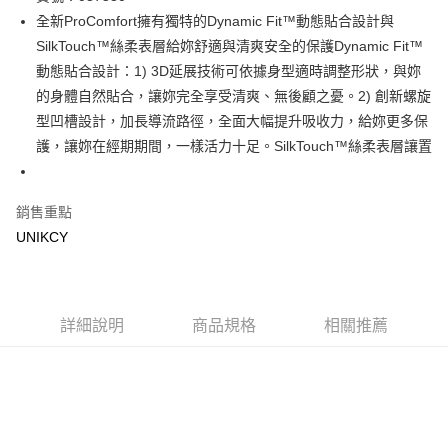
全新ProComfort擁有獨特的Dynamic Fit™動態貼合設計與
Apple Pay
SilkTouch™絲柔表層給妳舒適與清爽安全的保護Dynamic Fit™
街口支付
動態貼合設計：1) 3D延展技術可依據身型適時調整形狀，與妳
的身體自然貼合，讓妳完全享受清爽、無後顧之憂。2) 創新螺旋
悠遊付
型凹槽設計，加長導流路徑，全面大幅提升吸收力，給妳更多保
Google Pay
護，讓妳在經期期間，一樣活力十足。SilkTouch™絲柔表層讓置
運送方式
銷售重點
7-11取貨付款［需3-5個工作天不含預購商品］
UNIKCY
每筆NT$70，滿NT$499(含以上)免運費
付款後7-11取貨［需3-5個工作天不含預購商品］
每筆NT$70，滿NT$499(含以上)免運費
詳細說明
商品規格
相關推薦
宅配［需2-3個工作天不含預購商品］
每筆NT$100，滿NT$799(含以上)免運費