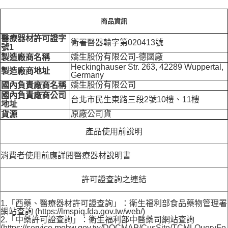
商品資訊
醫療器材許可證字
衛署醫器輸字第020413號
號1
嬌生股份有限公司-德國廠
製造廠商名稱
Heckinghauser Str. 263, 42289 Wuppertal,
製造廠商地址
Germany
嬌生股份有限公司
國內負責廠商名稱
國內負責廠商公司
台北市民生東路三段2號10樓、11樓
地址
原廠公司貨
貨源
產品使用前說明
消費者使用前應詳閱醫療器材說明書
許可證查詢之連結
1.「西藥、醫療器材許可證查詢」：衛生福利部食品藥物管理署
網站查詢 (https://lmspiq.fda.gov.tw/web/)
2.「中藥許可證查詢」：衛生福利部中醫藥司網站查詢
(https://service.mohw.gov.tw/DOCMAP/CusSite/TCMLQueryFo