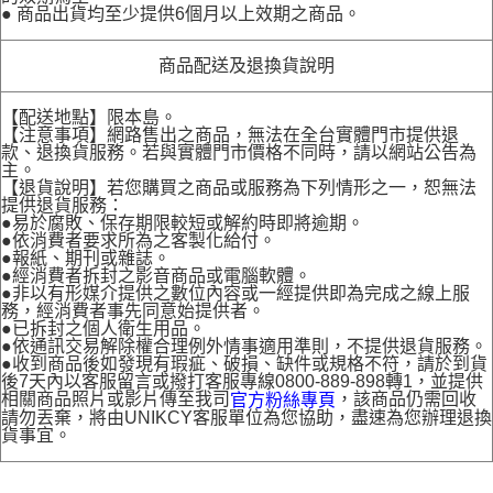
● 商品出貨均至少提供6個月以上效期之商品。
商品配送及退換貨說明
【配送地點】限本島。
【注意事項】網路售出之商品，無法在全台實體門市提供退
款、退換貨服務。若與實體門市價格不同時，請以網站公告為
主。
【退貨說明】若您購買之商品或服務為下列情形之一，恕無法
提供退貨服務：
●易於腐敗、保存期限較短或解約時即將逾期。
●依消費者要求所為之客製化給付。
●報紙、期刊或雜誌。
●經消費者拆封之影音商品或電腦軟體。
●非以有形媒介提供之數位內容或一經提供即為完成之線上服
務，經消費者事先同意始提供者。
●已拆封之個人衛生用品。
●依通訊交易解除權合理例外情事適用準則，不提供退貨服務。
●收到商品後如發現有瑕疵、破損、缺件或規格不符，請於到貨
後7天內以客服留言或撥打客服專線0800-889-898轉1，並提供
相關商品照片或影片傳至我司
，該商品仍需回收
官方粉絲專頁
請勿丟棄，將由UNIKCY客服單位為您協助，盡速為您辦理退換
貨事宜。