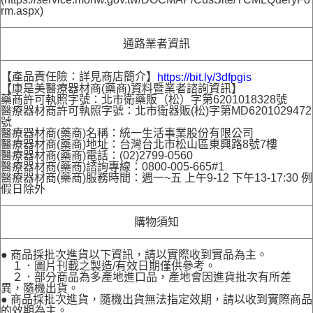
rm.aspx)
通路業者資訊
【產品責任險：詳見商店簡介】
https://bit.ly/3dfpgis
【康是美醫療器材商(藥商)資料暨業者諮詢資訊】
藥商許可執照字號：北市衛藥販（松）字第6201018328號
醫療器材商許可執照字號：北市衛器販(松)字第MD6201029472
號
醫療器材商(藥商)名稱：統一生活事業股份有限公司
醫療器材商(藥商)地址：台灣台北市松山區東興路8號7樓
醫療器材商(藥商)電話：(02)2799-0560
醫療器材商(藥商)諮詢專線：0800-005-665#1
醫療器材商(藥商)服務時間：週一~五 上午9-12 下午13-17:30 例
假日除外
購物須知
● 商品採批次進貨以下資訊，請以實際收到實品為主。
１．圖片刊載之製造/有效日期僅供參考。
２．部分商品為多產地進口品，產地會因進貨批次有所差
異，隨機出貨。
● 商品採批次進貨，隨機出貨無法指定效期，請以收到實際商品
的效期為主。