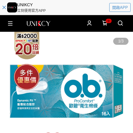
UNIKCY
開啟APP
立刻使用官方APP
0
1
/
3