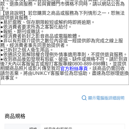
款、退換貨服務。若與實體門市價格不同時，請以網站公告為
主。
【退貨說明】若您購買之商品或服務為下列情形之一，恕無法
提供退貨服務：
●易於腐敗、保存期限較短或解約時即將逾期。
●依消費者要求所為之客製化給付。
●報紙、期刊或雜誌。
●經消費者拆封之影音商品或電腦軟體。
●非以有形媒介提供之數位內容或一經提供即為完成之線上服
務，經消費者事先同意始提供者。
●已拆封之個人衛生用品。
●依通訊交易解除權合理例外情事適用準則，不提供退貨服務。
●收到商品後如發現有瑕疵、破損、缺件或規格不符，請於到貨
後7天內以客服留言或撥打客服專線0800-889-898轉1，並提供
相關商品照片或影片傳至我司
，該商品仍需回收
官方粉絲專頁
請勿丟棄，將由UNIKCY客服單位為您協助，盡速為您辦理退換
貨事宜。
顯示電腦版詳細說明
商品規格