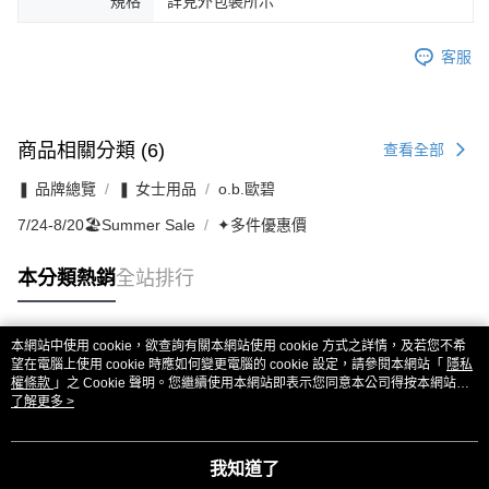
規格
詳見外包裝所示
客服
商品相關分類 (6)
查看全部
❚ 品牌總覽
❚ 女士用品
o.b.歐碧
7/24-8/20🏖️Summer Sale
✦多件優惠價
本分類熱銷
全站排行
本網站中使用 cookie，欲查詢有關本網站使用 cookie 方式之詳情，及若您不希
熱門標籤
望在電腦上使用 cookie 時應如何變更電腦的 cookie 設定，請參閱本網站「
隱私
權條款
」之 Cookie 聲明。您繼續使用本網站即表示您同意本公司得按本網站使
用條款之 Cookie 聲明使用 cookie。
了解更多 >
我知道了