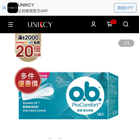
UNIKCY
開啟APP
立刻使用官方APP
0
1
/
3