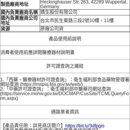
Heckinghauser Str. 263, 42289 Wuppertal,
製造廠商地址
Germany
嬌生股份有限公司
國內負責廠商名稱
國內負責廠商公司
台北市民生東路三段2號10樓、11樓
地址
原廠公司貨
貨源
產品使用前說明
消費者使用前應詳閱醫療器材說明書
許可證查詢之連結
1.「西藥、醫療器材許可證查詢」：衛生福利部食品藥物管理署
網站查詢 (https://lmspiq.fda.gov.tw/web/)
2.「中藥許可證查詢」：衛生福利部中醫藥司網站查詢
(https://service.mohw.gov.tw/DOCMAP/CusSite/TCMLQueryFo
rm.aspx)
通路業者資訊
【產品責任險：詳見商店簡介】
https://bit.ly/3dfpgis