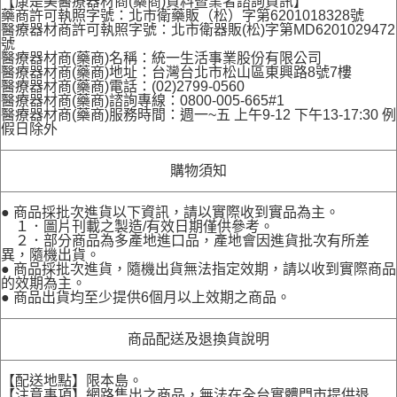
【康是美醫療器材商(藥商)資料暨業者諮詢資訊】
藥商許可執照字號：北市衛藥販（松）字第6201018328號
醫療器材商許可執照字號：北市衛器販(松)字第MD6201029472
號
醫療器材商(藥商)名稱：統一生活事業股份有限公司
醫療器材商(藥商)地址：台灣台北市松山區東興路8號7樓
醫療器材商(藥商)電話：(02)2799-0560
醫療器材商(藥商)諮詢專線：0800-005-665#1
醫療器材商(藥商)服務時間：週一~五 上午9-12 下午13-17:30 例
假日除外
購物須知
● 商品採批次進貨以下資訊，請以實際收到實品為主。
１．圖片刊載之製造/有效日期僅供參考。
２．部分商品為多產地進口品，產地會因進貨批次有所差
異，隨機出貨。
● 商品採批次進貨，隨機出貨無法指定效期，請以收到實際商品
的效期為主。
● 商品出貨均至少提供6個月以上效期之商品。
商品配送及退換貨說明
【配送地點】限本島。
【注意事項】網路售出之商品，無法在全台實體門市提供退