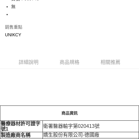
無
Apple Pay
街口支付
銷售重點
悠遊付
UNIKCY
Google Pay
運送方式
詳細說明
商品規格
相關推薦
7-11取貨付款［需3-5個工作天不含預購商品］
每筆NT$70，滿NT$499(含以上)免運費
付款後7-11取貨［需3-5個工作天不含預購商品］
每筆NT$70，滿NT$499(含以上)免運費
宅配［需2-3個工作天不含預購商品］
商品資訊
每筆NT$100，滿NT$799(含以上)免運費
醫療器材許可證字
衛署醫器輸字第020413號
號1
嬌生股份有限公司-德國廠
製造廠商名稱