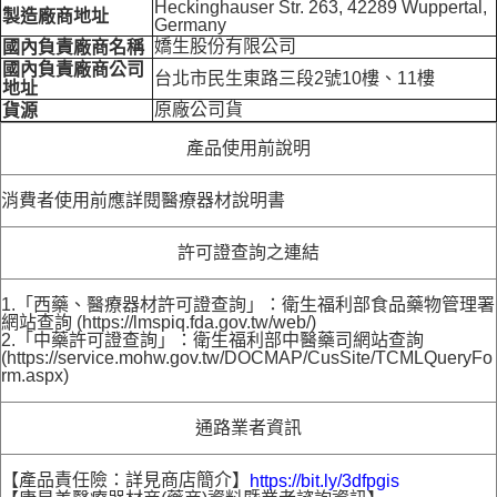
Heckinghauser Str. 263, 42289 Wuppertal,
製造廠商地址
Germany
嬌生股份有限公司
國內負責廠商名稱
國內負責廠商公司
台北市民生東路三段2號10樓、11樓
地址
原廠公司貨
貨源
產品使用前說明
消費者使用前應詳閱醫療器材說明書
許可證查詢之連結
1.「西藥、醫療器材許可證查詢」：衛生福利部食品藥物管理署
網站查詢 (https://lmspiq.fda.gov.tw/web/)
2.「中藥許可證查詢」：衛生福利部中醫藥司網站查詢
(https://service.mohw.gov.tw/DOCMAP/CusSite/TCMLQueryFo
rm.aspx)
通路業者資訊
【產品責任險：詳見商店簡介】
https://bit.ly/3dfpgis