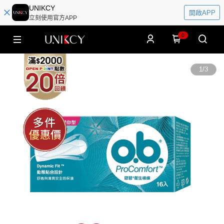
UNIKCY
開啟APP
立刻使用官方APP
0
1
/
3