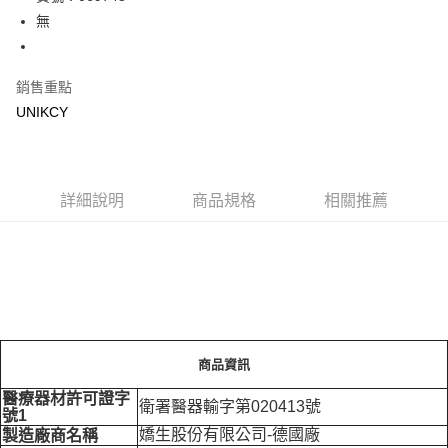
無
Apple Pay
街口支付
銷售重點
悠遊付
UNIKCY
Google Pay
運送方式
詳細說明
商品規格
相關推薦
7-11取貨付款［需3-5個工作天不含預購商品］
每筆NT$70，滿NT$499(含以上)免運費
付款後7-11取貨［需3-5個工作天不含預購商品］
每筆NT$70，滿NT$499(含以上)免運費
宅配［需2-3個工作天不含預購商品］
商品資訊
每筆NT$100，滿NT$799(含以上)免運費
醫療器材許可證字
衛署醫器輸字第020413號
號1
嬌生股份有限公司-德國廠
製造廠商名稱