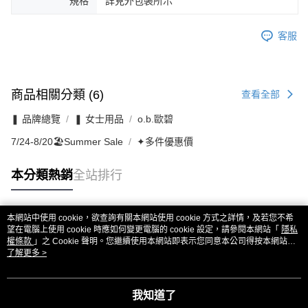
規格
詳見外包裝所示
客服
商品相關分類 (6)
查看全部
❚ 品牌總覽
❚ 女士用品
o.b.歐碧
7/24-8/20🏖️Summer Sale
✦多件優惠價
本分類熱銷
全站排行
本網站中使用 cookie，欲查詢有關本網站使用 cookie 方式之詳情，及若您不希
熱門標籤
望在電腦上使用 cookie 時應如何變更電腦的 cookie 設定，請參閱本網站「
隱私
權條款
」之 Cookie 聲明。您繼續使用本網站即表示您同意本公司得按本網站使
用條款之 Cookie 聲明使用 cookie。
了解更多 >
我知道了