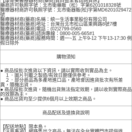
【康是美醫療器材商(藥商)資料暨業者諮詢資訊】
藥商許可執照字號：北市衛藥販（松）字第6201018328號
醫療器材商許可執照字號：北市衛器販(松)字第MD6201029472
號
醫療器材商(藥商)名稱：統一生活事業股份有限公司
醫療器材商(藥商)地址：台灣台北市松山區東興路8號7樓
醫療器材商(藥商)電話：(02)2799-0560
醫療器材商(藥商)諮詢專線：0800-005-665#1
醫療器材商(藥商)服務時間：週一~五 上午9-12 下午13-17:30 例
假日除外
購物須知
● 商品採批次進貨以下資訊，請以實際收到實品為主。
１．圖片刊載之製造/有效日期僅供參考。
２．部分商品為多產地進口品，產地會因進貨批次有所差
異，隨機出貨。
● 商品採批次進貨，隨機出貨無法指定效期，請以收到實際商品
的效期為主。
● 商品出貨均至少提供6個月以上效期之商品。
商品配送及退換貨說明
【配送地點】限本島。
【注意事項】網路售出之商品，無法在全台實體門市提供退