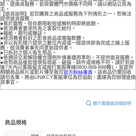
款、退換貨服務。若與實體門市價格不同時，請以網站公告為
主。
【退貨說明】若您購買之商品或服務為下列情形之一，恕無法
提供退貨服務：
●易於腐敗、保存期限較短或解約時即將逾期。
●依消費者要求所為之客製化給付。
●報紙、期刊或雜誌。
●經消費者拆封之影音商品或電腦軟體。
●非以有形媒介提供之數位內容或一經提供即為完成之線上服
務，經消費者事先同意始提供者。
●已拆封之個人衛生用品。
●依通訊交易解除權合理例外情事適用準則，不提供退貨服務。
●收到商品後如發現有瑕疵、破損、缺件或規格不符，請於到貨
後7天內以客服留言或撥打客服專線0800-889-898轉1，並提供
相關商品照片或影片傳至我司
，該商品仍需回收
官方粉絲專頁
請勿丟棄，將由UNIKCY客服單位為您協助，盡速為您辦理退換
貨事宜。
顯示電腦版詳細說明
商品規格