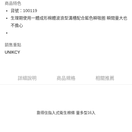
商品特色
LINE Pay
貨號：100119
生理期使用一體成形棉體波浪型溝槽配合藍色瞬吸圈 瞬間量大也
Apple Pay
不擔心
街口支付
悠遊付
銷售重點
UNIKCY
Google Pay
運送方式
7-11取貨付款［需3-5個工作天不含預購商品］
詳細說明
商品規格
相關推薦
每筆NT$70，滿NT$499(含以上)免運費
付款後7-11取貨［需3-5個工作天不含預購商品］
每筆NT$70，滿NT$499(含以上)免運費
靠得住指入式衛生棉條 量多型16入
宅配［需2-3個工作天不含預購商品］
每筆NT$100，滿NT$799(含以上)免運費