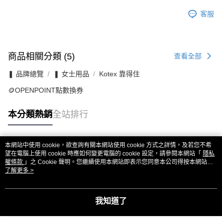
客服
商品相關分類 (5)
查看全部
❚ 品牌總覽
❚ 女士用品
Kotex 靠得住
🪙OPENPOINT點數換券
本分類熱銷
全站排行
本網站中使用 cookie，欲查詢有關本網站使用 cookie 方式之詳情，及若您不希
熱門標籤
望在電腦上使用 cookie 時應如何變更電腦的 cookie 設定，請參閱本網站「
隱私
權條款
」之 Cookie 聲明。您繼續使用本網站即表示您同意本公司得按本網站使
用條款之 Cookie 聲明使用 cookie。
了解更多 >
我知道了