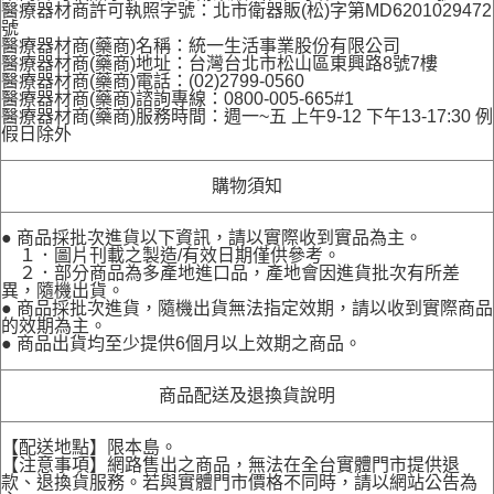
醫療器材商許可執照字號：北市衛器販(松)字第MD6201029472
號
醫療器材商(藥商)名稱：統一生活事業股份有限公司
醫療器材商(藥商)地址：台灣台北市松山區東興路8號7樓
醫療器材商(藥商)電話：(02)2799-0560
醫療器材商(藥商)諮詢專線：0800-005-665#1
醫療器材商(藥商)服務時間：週一~五 上午9-12 下午13-17:30 例
假日除外
購物須知
● 商品採批次進貨以下資訊，請以實際收到實品為主。
１．圖片刊載之製造/有效日期僅供參考。
２．部分商品為多產地進口品，產地會因進貨批次有所差
異，隨機出貨。
● 商品採批次進貨，隨機出貨無法指定效期，請以收到實際商品
的效期為主。
● 商品出貨均至少提供6個月以上效期之商品。
商品配送及退換貨說明
【配送地點】限本島。
【注意事項】網路售出之商品，無法在全台實體門市提供退
款、退換貨服務。若與實體門市價格不同時，請以網站公告為