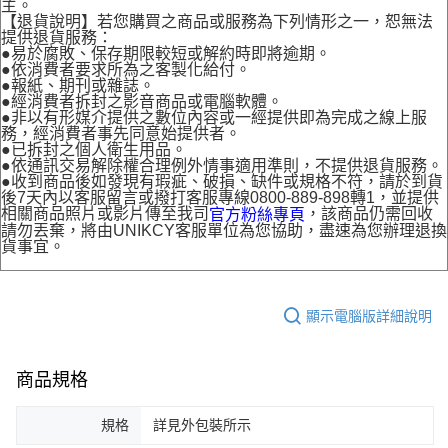
主。
【退貨說明】若您購買之商品或服務為下列情形之一，恕無法
提供退貨服務：
●易於腐敗、保存期限較短或解約時即將逾期。
●依消費者要求所為之客製化給付。
●報紙、期刊或雜誌。
●經消費者拆封之影音商品或電腦軟體。
●非以有形媒介提供之數位內容或一經提供即為完成之線上服
務，經消費者事先同意始提供者。
●已拆封之個人衛生用品。
●依通訊交易解除權合理例外情事適用準則，不提供退貨服務。
●收到商品後如發現有瑕疵、破損、缺件或規格不符，請於到貨
後7天內以客服留言或撥打客服專線0800-889-898轉1，並提供
相關商品照片或影片傳至我司
，該商品仍需回收
官方粉絲專頁
請勿丟棄，將由UNIKCY客服單位為您協助，盡速為您辦理退換
貨事宜。
顯示電腦版詳細說明
商品規格
規格
詳見外包裝所示