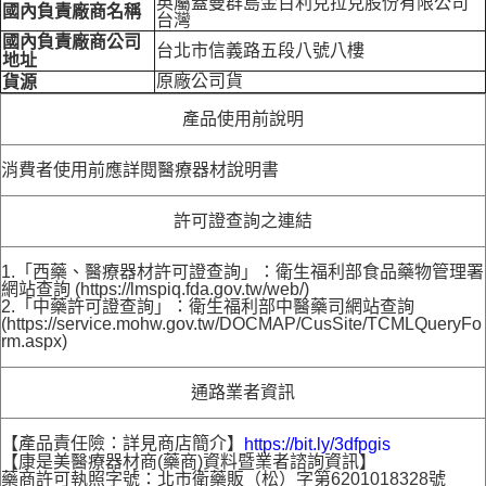
英屬蓋曼群島金百利克拉克股份有限公司
國內負責廠商名稱
台灣
國內負責廠商公司
台北市信義路五段八號八樓
地址
原廠公司貨
貨源
產品使用前說明
消費者使用前應詳閱醫療器材說明書
許可證查詢之連結
1.「西藥、醫療器材許可證查詢」：衛生福利部食品藥物管理署
網站查詢 (https://lmspiq.fda.gov.tw/web/)
2.「中藥許可證查詢」：衛生福利部中醫藥司網站查詢
(https://service.mohw.gov.tw/DOCMAP/CusSite/TCMLQueryFo
rm.aspx)
通路業者資訊
【產品責任險：詳見商店簡介】
https://bit.ly/3dfpgis
【康是美醫療器材商(藥商)資料暨業者諮詢資訊】
藥商許可執照字號：北市衛藥販（松）字第6201018328號