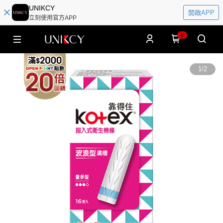
UNIKCY
開啟APP
立刻使用官方APP
0
1
/
2