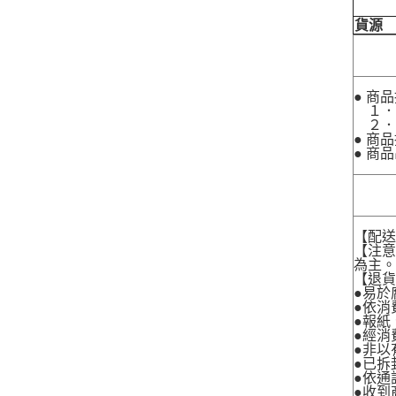
貨源
● 商
１．
２．
● 商
● 商
【配
【注
為主
【退
●易於
●依消
●報紙
●經消
●非以
●已拆
●依通
●收到