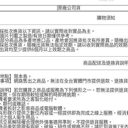
原廠公司貨
購物須知
品採批次進貨以下資訊，請以實際收到實品為主。
圖片刊載之製造/有效日期僅供參考。
部分商品為多產地進口品，產地會因進貨批次有所差異，隨機出
品採批次進貨，隨機出貨無法指定效期，請以收到實際商品的效期
品出貨均至少提供6個月以上效期之商品。
商品配送及退換貨說
送地點】限本島。
意事項】網路售出之商品，無法在全台實體門市提供退款、退換
。
貨說明】若您購買之商品或服務為下列情形之一，恕無法提供退
腐敗、保存期限較短或解約時即將逾期。
費者要求所為之客製化給付。
、期刊或雜誌。
費者拆封之影音商品或電腦軟體。
有形媒介提供之數位內容或一經提供即為完成之線上服務，經消
封之個人衛生用品。
訊交易解除權合理例外情事適用準則，不提供退貨服務。
商品後如發現有瑕疵、破損、缺件或規格不符，請於到貨後7天內以客服