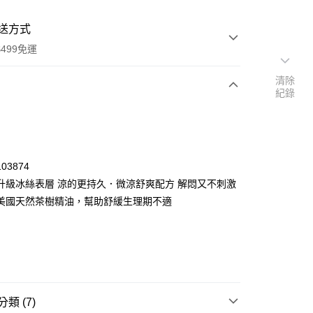
送方式
499免運
清除
紀錄
次付款
付款
03874
升級冰絲表層 涼的更持久．微涼舒爽配方 解悶又不刺激
美國天然茶樹精油，幫助舒緩生理期不適
y
類 (7)