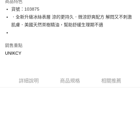
商品特色
LINE Pay
貨號：103875
．全新升級冰絲表層 涼的更持久．微涼舒爽配方 解悶又不刺激
Apple Pay
肌膚．美國天然茶樹精油，幫助舒緩生理期不適
街口支付
悠遊付
銷售重點
UNIKCY
Google Pay
運送方式
7-11取貨付款［需3-5個工作天不含預購商品］
詳細說明
商品規格
相關推薦
每筆NT$70，滿NT$499(含以上)免運費
付款後7-11取貨［需3-5個工作天不含預購商品］
每筆NT$70，滿NT$499(含以上)免運費
宅配［需2-3個工作天不含預購商品］
每筆NT$100，滿NT$799(含以上)免運費