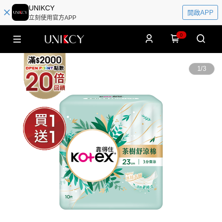
UNIKCY
開啟APP
立刻使用官方APP
0
1
/
3