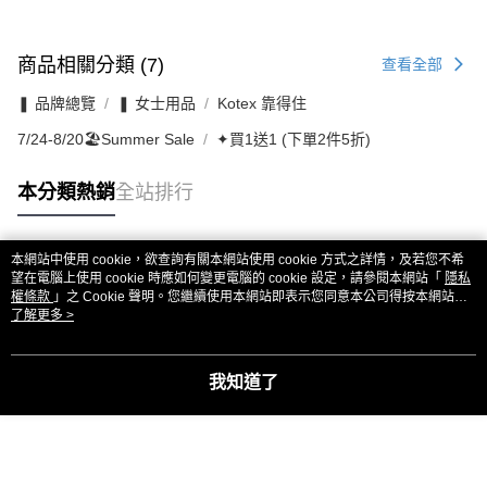
商品相關分類 (7)
查看全部
❚ 品牌總覽
❚ 女士用品
Kotex 靠得住
7/24-8/20🏖️Summer Sale
✦買1送1 (下單2件5折)
本分類熱銷
全站排行
本網站中使用 cookie，欲查詢有關本網站使用 cookie 方式之詳情，及若您不希
熱門標籤
望在電腦上使用 cookie 時應如何變更電腦的 cookie 設定，請參閱本網站「
隱私
權條款
」之 Cookie 聲明。您繼續使用本網站即表示您同意本公司得按本網站使
用條款之 Cookie 聲明使用 cookie。
了解更多 >
我知道了