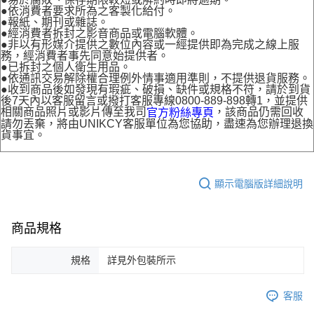
●依消費者要求所為之客製化給付。
●報紙、期刊或雜誌。
●經消費者拆封之影音商品或電腦軟體。
●非以有形媒介提供之數位內容或一經提供即為完成之線上服
務，經消費者事先同意始提供者。
●已拆封之個人衛生用品。
●依通訊交易解除權合理例外情事適用準則，不提供退貨服務。
●收到商品後如發現有瑕疵、破損、缺件或規格不符，請於到貨
後7天內以客服留言或撥打客服專線0800-889-898轉1，並提供
相關商品照片或影片傳至我司
，該商品仍需回收
官方粉絲專頁
請勿丟棄，將由UNIKCY客服單位為您協助，盡速為您辦理退換
貨事宜。
顯示電腦版詳細說明
商品規格
規格
詳見外包裝所示
客服