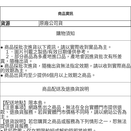
商品資訊
原廠公司貨
貨源
購物須知
● 商品採批次進貨以下資訊，請以實際收到實品為主。
１．圖片刊載之製造/有效日期僅供參考。
２．部分商品為多產地進口品，產地會因進貨批次有所差
異，隨機出貨。
● 商品採批次進貨，隨機出貨無法指定效期，請以收到實際商品
的效期為主。
● 商品出貨均至少提供6個月以上效期之商品。
商品配送及退換貨說明
【配送地點】限本島。
【注意事項】網路售出之商品，無法在全台實體門市提供退
款、退換貨服務。若與實體門市價格不同時，請以網站公告為
主。
【退貨說明】若您購買之商品或服務為下列情形之一，恕無法
提供退貨服務：
●易於腐敗、保存期限較短或解約時即將逾期。