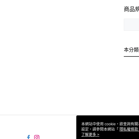
商品
本分類
本網站中使用 cookie，欲查詢有關
設定，請參閱本網站「
隱私權條款
使用 cookie。
了解更多 >