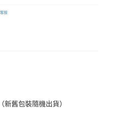
覽
❚ 女士用品
Kotex 靠得住
客服
🏖️Summer Sale
✦買1送1 (下單2件5折)
享優惠⚡
貨付款［需3-5個工作天不含預購商品］
品
衛生棉
夜用（28cm～42cm）
0，滿NT$499(含以上)免運費
品
衛生棉
褲型棉
11取貨［需3-5個工作天不含預購商品］
0，滿NT$499(含以上)免運費
品
品牌
Kotex 靠得住
-3個工作天不含預購商品］
00，滿NT$799(含以上)免運費
 （新舊包裝隨機出貨）