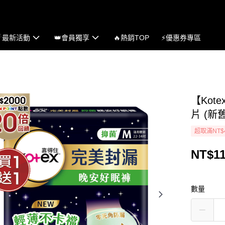
☄最新活動
👑會員獨享
🔥熱銷TOP
⚡優惠券專區
【Kot
片 (新
超取滿NT$
NT$1
數量