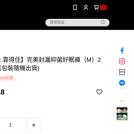
0
ex 靠得住】完美封漏抑菌好眠褲（M）2
舊包裝隨機出貨)
499免運
18