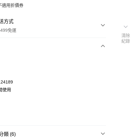
不適用折價券
送方式
499免運
清除
紀錄
次付款
付款
24189
間使用
類 (6)
y