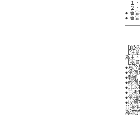
１．
２．
● 商
● 商
【配
【注
為主
【退
●易於
●依消
●報紙
●經消
●非以
●已拆
●依通
●收到
並提
為您