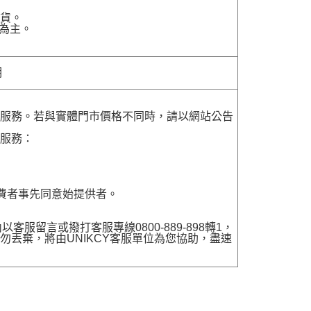
貨。
為主。
明
貨服務。若與實體門市價格不同時，請以網站公告
貨服務：
費者事先同意始提供者。
留言或撥打客服專線0800-889-898轉1，
勿丟棄，將由UNIKCY客服單位為您協助，盡速