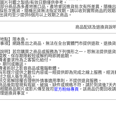
圖片刊載之製造/有效日期僅供參考。
部分商品為多產地進口品，產地會因進貨批次有所差異，隨機出
品採批次進貨，隨機出貨無法指定效期，請以收到實際商品的效期
品出貨均至少提供6個月以上效期之商品。
商品配送及退換貨說
送地點】限本島。
意事項】網路售出之商品，無法在全台實體門市提供退款、退換
。
貨說明】若您購買之商品或服務為下列情形之一，恕無法提供退
腐敗、保存期限較短或解約時即將逾期。
費者要求所為之客製化給付。
、期刊或雜誌。
費者拆封之影音商品或電腦軟體。
有形媒介提供之數位內容或一經提供即為完成之線上服務，經消
封之個人衛生用品。
訊交易解除權合理例外情事適用準則，不提供退貨服務。
商品後如發現有瑕疵、破損、缺件或規格不符，請於到貨後7天內以客服
供相關商品照片或影片傳至我司
，該商品仍需回收請
官方粉絲專頁
辦理退換貨事宜。