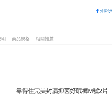
❚ 品牌總
分享
7/24-8/20
運送方式
⚡新品上市
7-11取
❚ 女士用
每筆NT$7
說明
商品規格
相關推薦
❚ 女士用
付款後7-
每筆NT$7
❚ 女士用
宅配［需2
每筆NT$1
靠得住完美封漏抑菌好眠褲M號2片