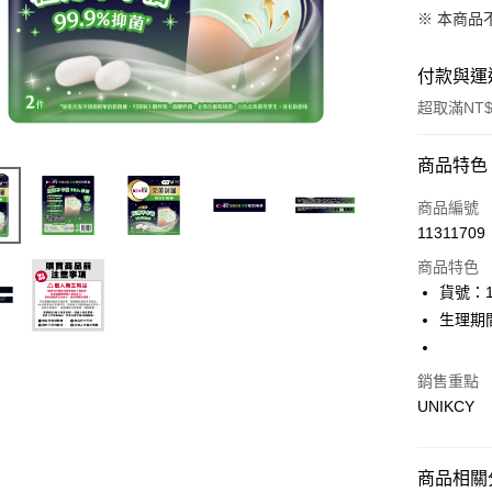
※ 本商品
付款與運
超取滿NT$
付款方式
商品特色
icash Pay
商品編號
11311709
信用卡一
商品特色
超商取貨
貨號：1
生理期
LINE Pay
Apple Pay
銷售重點
UNIKCY
街口支付
悠遊付
商品相關分
Google Pa