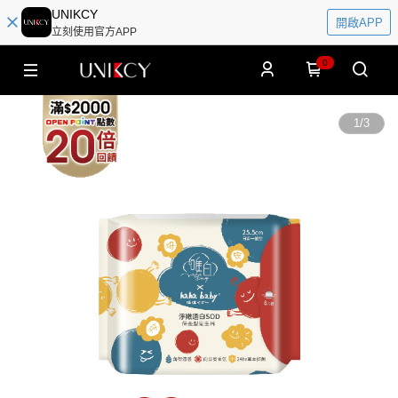
UNIKCY
開啟APP
立刻使用官方APP
0
1
/
3