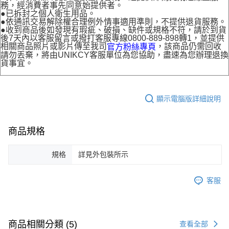
務，經消費者事先同意始提供者。
●已拆封之個人衛生用品。
●依通訊交易解除權合理例外情事適用準則，不提供退貨服務。
●收到商品後如發現有瑕疵、破損、缺件或規格不符，請於到貨
後7天內以客服留言或撥打客服專線0800-889-898轉1，並提供
相關商品照片或影片傳至我司
，該商品仍需回收
官方粉絲專頁
請勿丟棄，將由UNIKCY客服單位為您協助，盡速為您辦理退換
貨事宜。
顯示電腦版詳細說明
商品規格
規格
詳見外包裝所示
客服
商品相關分類 (5)
查看全部