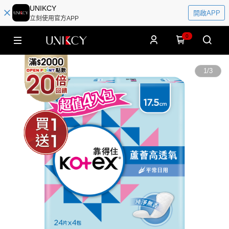
UNIKCY
開啟APP
立刻使用官方APP
0
1
/
3