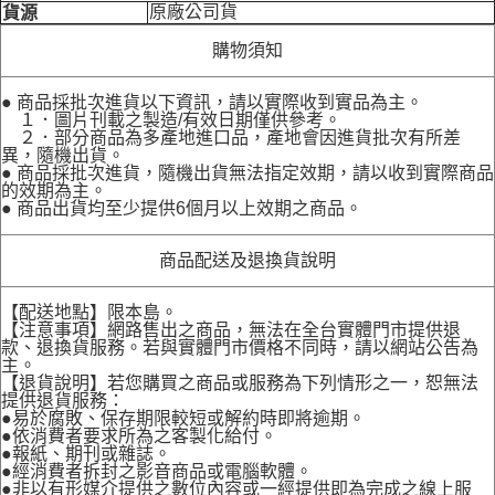
原廠公司貨
貨源
購物須知
● 商品採批次進貨以下資訊，請以實際收到實品為主。
１．圖片刊載之製造/有效日期僅供參考。
２．部分商品為多產地進口品，產地會因進貨批次有所差
異，隨機出貨。
● 商品採批次進貨，隨機出貨無法指定效期，請以收到實際商品
的效期為主。
● 商品出貨均至少提供6個月以上效期之商品。
商品配送及退換貨說明
【配送地點】限本島。
【注意事項】網路售出之商品，無法在全台實體門市提供退
款、退換貨服務。若與實體門市價格不同時，請以網站公告為
主。
【退貨說明】若您購買之商品或服務為下列情形之一，恕無法
提供退貨服務：
●易於腐敗、保存期限較短或解約時即將逾期。
●依消費者要求所為之客製化給付。
●報紙、期刊或雜誌。
●經消費者拆封之影音商品或電腦軟體。
●非以有形媒介提供之數位內容或一經提供即為完成之線上服