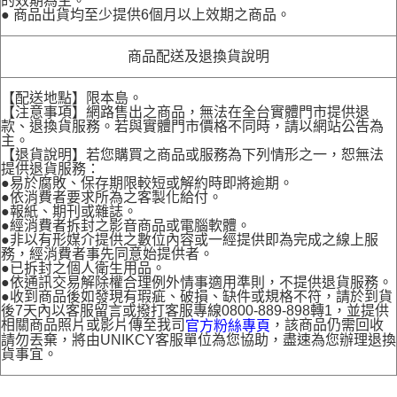
的效期為主。
● 商品出貨均至少提供6個月以上效期之商品。
商品配送及退換貨說明
【配送地點】限本島。
【注意事項】網路售出之商品，無法在全台實體門市提供退
款、退換貨服務。若與實體門市價格不同時，請以網站公告為
主。
【退貨說明】若您購買之商品或服務為下列情形之一，恕無法
提供退貨服務：
●易於腐敗、保存期限較短或解約時即將逾期。
●依消費者要求所為之客製化給付。
●報紙、期刊或雜誌。
●經消費者拆封之影音商品或電腦軟體。
●非以有形媒介提供之數位內容或一經提供即為完成之線上服
務，經消費者事先同意始提供者。
●已拆封之個人衛生用品。
●依通訊交易解除權合理例外情事適用準則，不提供退貨服務。
●收到商品後如發現有瑕疵、破損、缺件或規格不符，請於到貨
後7天內以客服留言或撥打客服專線0800-889-898轉1，並提供
相關商品照片或影片傳至我司
，該商品仍需回收
官方粉絲專頁
請勿丟棄，將由UNIKCY客服單位為您協助，盡速為您辦理退換
貨事宜。