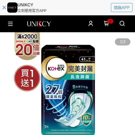
UNIKCY
開啟APP
立刻使用官方APP
0
1
/
3