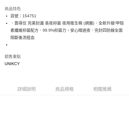
超商取貨付款
商品特色
LINE Pay
貨號：154751
．靠得住 完美封漏 長夜抑菌 夜用衛生棉 (網層)．全新升級!甲殼
Apple Pay
素纖維抑菌配方．99.9%抑菌力，安心睡過夜．完封四防線全面
街口支付
阻斷後流經血
悠遊付
銷售重點
Google Pay
UNIKCY
運送方式
7-11取貨付款［需3-5個工作天不含預購商品］
每筆NT$70，滿NT$499(含以上)免運費
詳細說明
商品規格
相關推薦
付款後7-11取貨［需3-5個工作天不含預購商品］
每筆NT$70，滿NT$499(含以上)免運費
宅配［需2-3個工作天不含預購商品］
每筆NT$100，滿NT$799(含以上)免運費