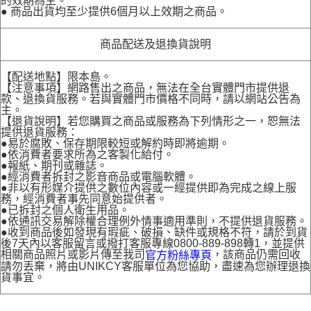
的效期為主。
● 商品出貨均至少提供6個月以上效期之商品。
商品配送及退換貨說明
【配送地點】限本島。
【注意事項】網路售出之商品，無法在全台實體門市提供退
款、退換貨服務。若與實體門市價格不同時，請以網站公告為
主。
【退貨說明】若您購買之商品或服務為下列情形之一，恕無法
提供退貨服務：
●易於腐敗、保存期限較短或解約時即將逾期。
●依消費者要求所為之客製化給付。
●報紙、期刊或雜誌。
●經消費者拆封之影音商品或電腦軟體。
●非以有形媒介提供之數位內容或一經提供即為完成之線上服
務，經消費者事先同意始提供者。
●已拆封之個人衛生用品。
●依通訊交易解除權合理例外情事適用準則，不提供退貨服務。
●收到商品後如發現有瑕疵、破損、缺件或規格不符，請於到貨
後7天內以客服留言或撥打客服專線0800-889-898轉1，並提供
相關商品照片或影片傳至我司
，該商品仍需回收
官方粉絲專頁
請勿丟棄，將由UNIKCY客服單位為您協助，盡速為您辦理退換
貨事宜。