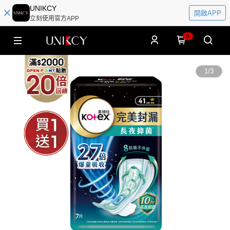
UNIKCY
開啟APP
立刻使用官方APP
0
1
/
3