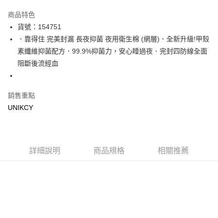
超商取貨付款
商品特色
LINE Pay
貨號：154751
．靠得住 完美封漏 長夜抑菌 夜用衛生棉 (網層)．全新升級!甲殼
Apple Pay
素纖維抑菌配方．99.9%抑菌力，安心睡過夜．完封四防線全面
街口支付
阻斷後流經血
悠遊付
銷售重點
Google Pay
UNIKCY
運送方式
7-11取貨付款［需3-5個工作天不含預購商品］
每筆NT$70，滿NT$499(含以上)免運費
詳細說明
商品規格
相關推薦
付款後7-11取貨［需3-5個工作天不含預購商品］
每筆NT$70，滿NT$499(含以上)免運費
宅配［需2-3個工作天不含預購商品］
每筆NT$100，滿NT$799(含以上)免運費