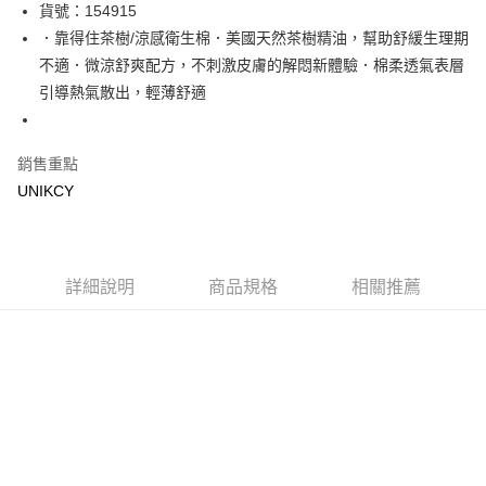
LINE Pay
貨號：154915
．靠得住茶樹/涼感衛生棉．美國天然茶樹精油，幫助舒緩生理期
Apple Pay
不適．微涼舒爽配方，不刺激皮膚的解悶新體驗．棉柔透氣表層
街口支付
引導熱氣散出，輕薄舒適
悠遊付
銷售重點
Google Pay
UNIKCY
運送方式
7-11取貨付款［需3-5個工作天不含預購商品］
每筆NT$70，滿NT$499(含以上)免運費
詳細說明
商品規格
相關推薦
付款後7-11取貨［需3-5個工作天不含預購商品］
每筆NT$70，滿NT$499(含以上)免運費
宅配［需2-3個工作天不含預購商品］
每筆NT$100，滿NT$799(含以上)免運費