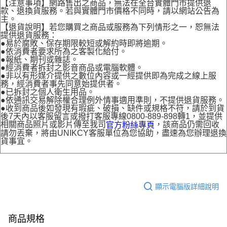
【注意事項】網路售出之商品，無法在全台實體門市提供退
款、退換貨服務。若與實體門市價格不同時，請以網站公告為
主。
【退貨說明】若您購買之商品或服務為下列情形之一，恕無法
提供退貨服務：
●易於腐敗、保存期限較短或解約時即將逾期。
●依消費者要求所為之客製化給付。
●報紙、期刊或雜誌。
●經消費者拆封之影音商品或電腦軟體。
●非以有形媒介提供之數位內容或一經提供即為完成之線上服
務，經消費者事先同意始提供者。
●已拆封之個人衛生用品。
●依通訊交易解除權合理例外情事適用準則，不提供退貨服務。
●收到商品後如發現有瑕疵、破損、缺件或規格不符，請於到貨
後7天內以客服留言或撥打客服專線0800-889-898轉1，並提供
相關商品照片或影片傳至我司
，該商品仍需回收
官方粉絲專頁
請勿丟棄，將由UNIKCY客服單位為您協助，盡速為您辦理退換
貨事宜。
顯示電腦版詳細說明
商品規格