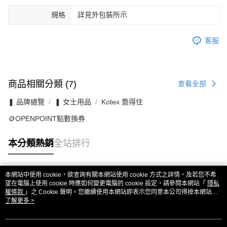
規格
詳見外包裝所示
客服
商品相關分類 (7)
查看全部
❚ 品牌總覽
❚ 女士用品
Kotex 靠得住
🪙OPENPOINT點數換券
本分類熱銷
全站排行
本網站中使用 cookie，欲查詢有關本網站使用 cookie 方式之詳情，及若您不希
熱門標籤
望在電腦上使用 cookie 時應如何變更電腦的 cookie 設定，請參閱本網站「
隱私
權條款
」之 Cookie 聲明。您繼續使用本網站即表示您同意本公司得按本網站使
用條款之 Cookie 聲明使用 cookie。
了解更多 >