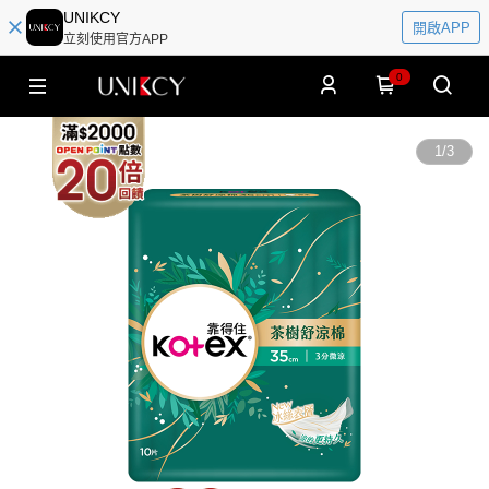
UNIKCY
開啟APP
立刻使用官方APP
0
1
/
3