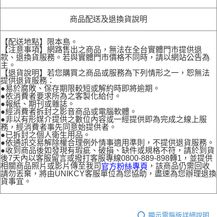
商品配送及退換貨說明
【配送地點】限本島。
【注意事項】網路售出之商品，無法在全台實體門市提供退
款、退換貨服務。若與實體門市價格不同時，請以網站公告為
主。
【退貨說明】若您購買之商品或服務為下列情形之一，恕無法
提供退貨服務：
●易於腐敗、保存期限較短或解約時即將逾期。
●依消費者要求所為之客製化給付。
●報紙、期刊或雜誌。
●經消費者拆封之影音商品或電腦軟體。
●非以有形媒介提供之數位內容或一經提供即為完成之線上服
務，經消費者事先同意始提供者。
●已拆封之個人衛生用品。
●依通訊交易解除權合理例外情事適用準則，不提供退貨服務。
●收到商品後如發現有瑕疵、破損、缺件或規格不符，請於到貨
後7天內以客服留言或撥打客服專線0800-889-898轉1，並提供
相關商品照片或影片傳至我司
，該商品仍需回收
官方粉絲專頁
請勿丟棄，將由UNIKCY客服單位為您協助，盡速為您辦理退換
貨事宜。
顯示電腦版詳細說明