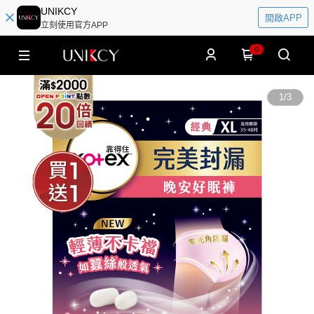
UNIKCY
開啟APP
立刻使用官方APP
0
1
/
3