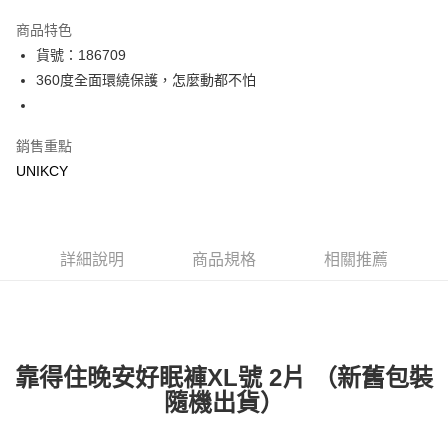
超商取貨付款
商品特色
LINE Pay
貨號：186709
360度全面環繞保護，怎麼動都不怕
Apple Pay
街口支付
銷售重點
悠遊付
UNIKCY
Google Pay
運送方式
詳細說明
商品規格
相關推薦
7-11取貨付款［需3-5個工作天不含預購商品］
每筆NT$70，滿NT$499(含以上)免運費
付款後7-11取貨［需3-5個工作天不含預購商品］
每筆NT$70，滿NT$499(含以上)免運費
靠得住晚安好眠褲XL號 2片 （新舊包裝
隨機出貨）
宅配［需2-3個工作天不含預購商品］
每筆NT$100，滿NT$799(含以上)免運費