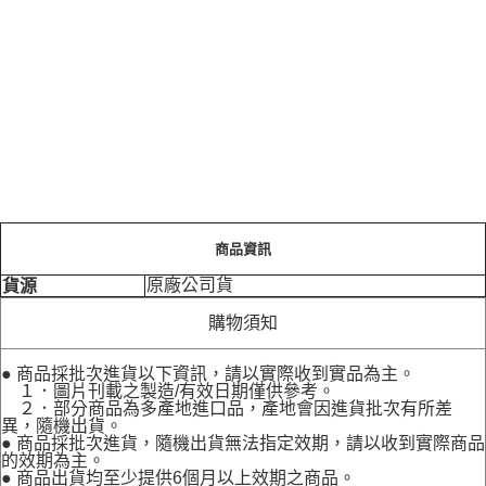
商品資訊
原廠公司貨
貨源
購物須知
● 商品採批次進貨以下資訊，請以實際收到實品為主。
１．圖片刊載之製造/有效日期僅供參考。
２．部分商品為多產地進口品，產地會因進貨批次有所差
異，隨機出貨。
● 商品採批次進貨，隨機出貨無法指定效期，請以收到實際商品
的效期為主。
● 商品出貨均至少提供6個月以上效期之商品。