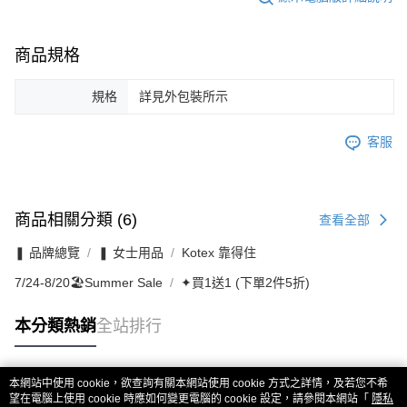
商品規格
規格
詳見外包裝所示
客服
商品相關分類 (6)
查看全部
❚ 品牌總覽
❚ 女士用品
Kotex 靠得住
7/24-8/20🏖️Summer Sale
✦買1送1 (下單2件5折)
本分類熱銷
全站排行
本網站中使用 cookie，欲查詢有關本網站使用 cookie 方式之詳情，及若您不希
熱門標籤
望在電腦上使用 cookie 時應如何變更電腦的 cookie 設定，請參閱本網站「
隱私