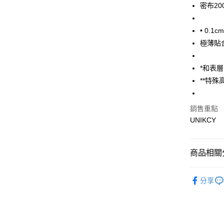
密布2
運送方式
• 0.
極薄貼
7-11取
每筆NT$7
*和表
付款後7-
**特
每筆NT$7
銷售重點
宅配［需2
UNIKCY
每筆NT$1
商品相關分
❚ 品牌總
分享
7/24-8/20
🪙OPEN
⚡新品上市