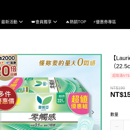
☄最新活動
👑會員獨享
🔥熱銷TOP
⚡優惠券專區
【Lau
（22.5
超取滿NT$
NT$190
NT$1
數量