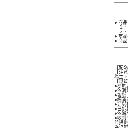
● 商
１．
２．
● 商
● 商
【配
【注
為主
【退
●易於
●依消
●報紙
●經消
●非以
●已拆
●依通
●收到
並提
為您