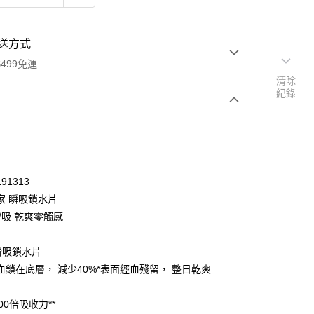
送方式
499免運
清除
紀錄
次付款
付款
91313
家 瞬吸鎖水片
瞬吸 乾爽零觸感
家瞬吸鎖水片
血鎖在底層， 減少40%*表面經血殘留， 整日乾爽
200倍吸收力**
y