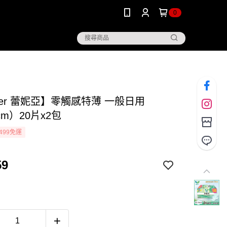
0
rier 蕾妮亞】零觸感特薄 一般日用
cm）20片x2包
499免運
59