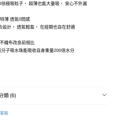
00倍極吸粒子， 超薄也能大量吸， 安心不外漏
1cm特薄 透氣0悶感
合設計， 透氣輕盈， 在經期也自在舒適
貨付款［需3-5個工作天不含預購商品］
0，滿NT$499(含以上)免運費
層不織布改良前相比
11取貨［需3-5個工作天不含預購商品］
殊高分子吸水珠能吸收自身重量200倍水分
0，滿NT$499(含以上)免運費
-3個工作天不含預購商品］
00，滿NT$799(含以上)免運費
類 (6)
覽
❚ 女士用品
Laurier 蕾妮亞
客服
🏖️Summer Sale
✦多件優惠價
POINT點數換券
享優惠⚡