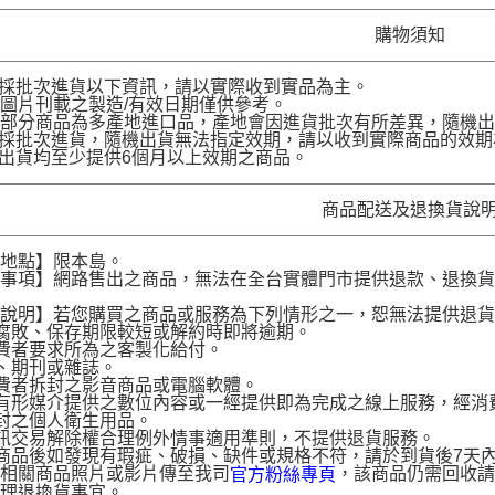
購物須知
品採批次進貨以下資訊，請以實際收到實品為主。
圖片刊載之製造/有效日期僅供參考。
部分商品為多產地進口品，產地會因進貨批次有所差異，隨機出
品採批次進貨，隨機出貨無法指定效期，請以收到實際商品的效期
品出貨均至少提供6個月以上效期之商品。
商品配送及退換貨說
送地點】限本島。
意事項】網路售出之商品，無法在全台實體門市提供退款、退換
。
貨說明】若您購買之商品或服務為下列情形之一，恕無法提供退
腐敗、保存期限較短或解約時即將逾期。
費者要求所為之客製化給付。
、期刊或雜誌。
費者拆封之影音商品或電腦軟體。
有形媒介提供之數位內容或一經提供即為完成之線上服務，經消
封之個人衛生用品。
訊交易解除權合理例外情事適用準則，不提供退貨服務。
商品後如發現有瑕疵、破損、缺件或規格不符，請於到貨後7天內以客服
供相關商品照片或影片傳至我司
，該商品仍需回收請
官方粉絲專頁
辦理退換貨事宜。