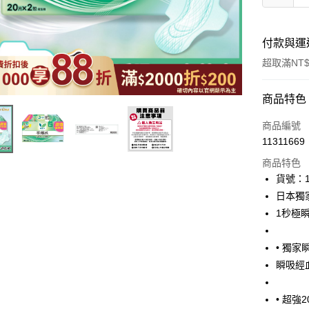
付款與運
超取滿NT$
付款方式
商品特色
icash Pay
商品編號
11311669
信用卡一
商品特色
超商取貨
貨號：1
日本獨
LINE Pay
1秒極
Apple Pay
• 獨
街口支付
瞬吸經
悠遊付
• 超強
Google Pa