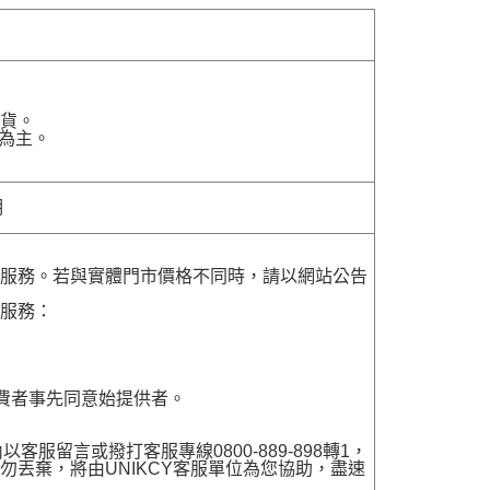
貨。
為主。
明
貨服務。若與實體門市價格不同時，請以網站公告
貨服務：
費者事先同意始提供者。
留言或撥打客服專線0800-889-898轉1，
勿丟棄，將由UNIKCY客服單位為您協助，盡速