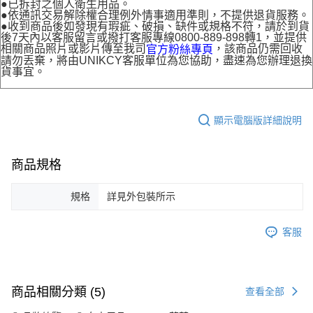
●已拆封之個人衛生用品。
●依通訊交易解除權合理例外情事適用準則，不提供退貨服務。
●收到商品後如發現有瑕疵、破損、缺件或規格不符，請於到貨
後7天內以客服留言或撥打客服專線0800-889-898轉1，並提供
相關商品照片或影片傳至我司
，該商品仍需回收
官方粉絲專頁
請勿丟棄，將由UNIKCY客服單位為您協助，盡速為您辦理退換
貨事宜。
顯示電腦版詳細說明
商品規格
規格
詳見外包裝所示
客服
商品相關分類 (5)
查看全部