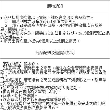
購物須知
● 商品採批次進貨以下資訊，請以實際收到實品為主。
１．圖片刊載之製造/有效日期僅供參考。
２．部分商品為多產地進口品，產地會因進貨批次有所差
異，隨機出貨。
● 商品採批次進貨，隨機出貨無法指定效期，請以收到實際商品
的效期為主。
● 商品出貨均至少提供6個月以上效期之商品。
商品配送及退換貨說明
【配送地點】限本島。
【注意事項】網路售出之商品，無法在全台實體門市提供退
款、退換貨服務。若與實體門市價格不同時，請以網站公告為
主。
【退貨說明】若您購買之商品或服務為下列情形之一，恕無法
提供退貨服務：
●易於腐敗、保存期限較短或解約時即將逾期。
●依消費者要求所為之客製化給付。
●報紙、期刊或雜誌。
●經消費者拆封之影音商品或電腦軟體。
●非以有形媒介提供之數位內容或一經提供即為完成之線上服
務，經消費者事先同意始提供者。