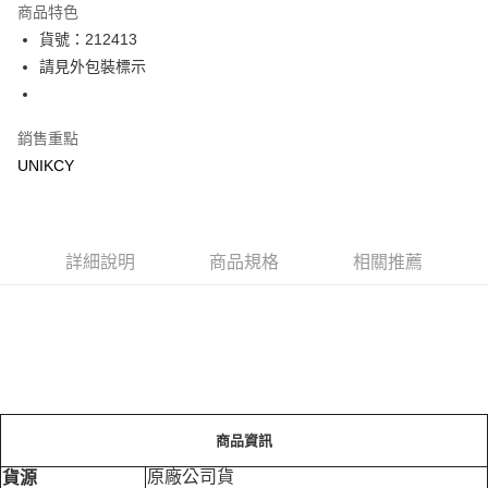
商品特色
LINE Pay
貨號：212413
請見外包裝標示
Apple Pay
街口支付
銷售重點
悠遊付
UNIKCY
Google Pay
運送方式
詳細說明
商品規格
相關推薦
7-11取貨付款［需3-5個工作天不含預購商品］
每筆NT$70，滿NT$499(含以上)免運費
付款後7-11取貨［需3-5個工作天不含預購商品］
每筆NT$70，滿NT$499(含以上)免運費
宅配［需2-3個工作天不含預購商品］
商品資訊
每筆NT$100，滿NT$799(含以上)免運費
原廠公司貨
貨源