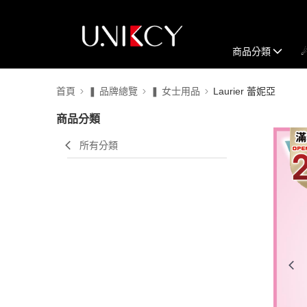
商品分類
首頁
❚ 品牌總覽
❚ 女士用品
Laurier 蕾妮亞
商品分類
所有分類