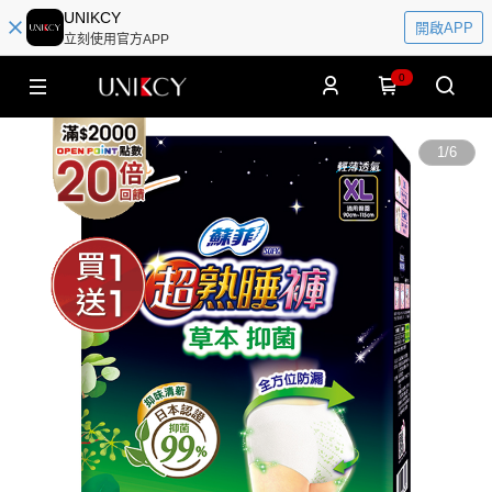
UNIKCY
開啟APP
立刻使用官方APP
0
1
/
6