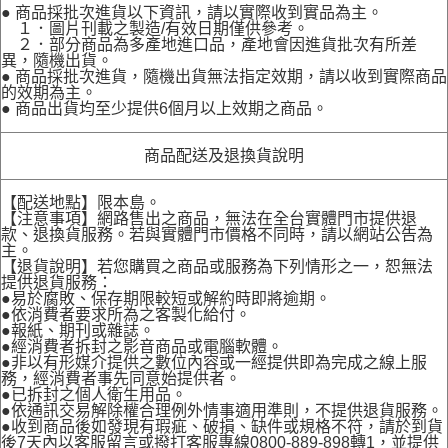
● 商品採批次進貨以下資訊，請以實際收到實品為主。
１．圖片刊載之製造/有效日期僅供參考。
２．部分商品為多產地進口品，產地會因進貨批次有所差
異，隨機出貨。
● 商品採批次進貨，隨機出貨無法指定效期，請以收到實際商品
的效期為主。
● 商品出貨均至少提供6個月以上效期之商品。
商品配送及退換貨說明
【配送地點】限本島。
【注意事項】網路售出之商品，無法在全台實體門市提供退
款、退換貨服務。若與實體門市價格不同時，請以網站公告為
主。
【退貨說明】若您購買之商品或服務為下列情形之一，恕無法
提供退貨服務：
●易於腐敗、保存期限較短或解約時即將逾期。
●依消費者要求所為之客製化給付。
●報紙、期刊或雜誌。
●經消費者拆封之影音商品或電腦軟體。
●非以有形媒介提供之數位內容或一經提供即為完成之線上服
務，經消費者事先同意始提供者。
●已拆封之個人衛生用品。
●依通訊交易解除權合理例外情事適用準則，不提供退貨服務。
●收到商品後如發現有瑕疵、破損、缺件或規格不符，請於到貨
後7天內以客服留言或撥打客服專線0800-889-898轉1，並提供