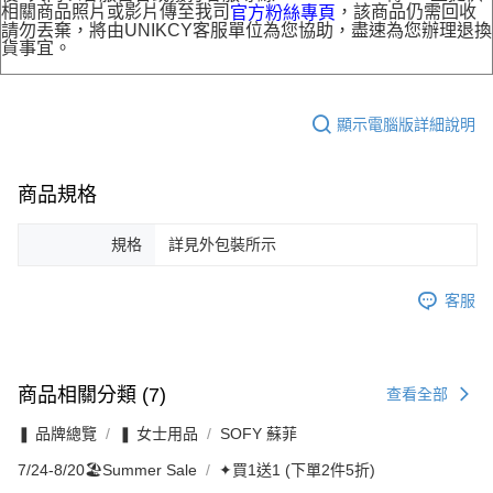
相關商品照片或影片傳至我司
，該商品仍需回收
官方粉絲專頁
請勿丟棄，將由UNIKCY客服單位為您協助，盡速為您辦理退換
貨事宜。
顯示電腦版詳細說明
商品規格
規格
詳見外包裝所示
客服
商品相關分類 (7)
查看全部
❚ 品牌總覽
❚ 女士用品
SOFY 蘇菲
7/24-8/20🏖️Summer Sale
✦買1送1 (下單2件5折)