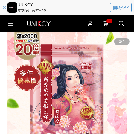
UNIKCY
開啟APP
立刻使用官方APP
0
1
/
4