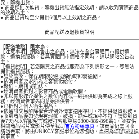
異，隨機出貨。
● 商品採批次進貨，隨機出貨無法指定效期，請以收到實際商品
的效期為主。
● 商品出貨均至少提供6個月以上效期之商品。
商品配送及退換貨說明
【配送地點】限本島。
【注意事項】網路售出之商品，無法在全台實體門市提供退
款、退換貨服務。若與實體門市價格不同時，請以網站公告為
主。
【退貨說明】若您購買之商品或服務為下列情形之一，恕無法
提供退貨服務：
●易於腐敗、保存期限較短或解約時即將逾期。
●依消費者要求所為之客製化給付。
●報紙、期刊或雜誌。
●經消費者拆封之影音商品或電腦軟體。
●非以有形媒介提供之數位內容或一經提供即為完成之線上服
務，經消費者事先同意始提供者。
●已拆封之個人衛生用品。
●依通訊交易解除權合理例外情事適用準則，不提供退貨服務。
●收到商品後如發現有瑕疵、破損、缺件或規格不符，請於到貨
後7天內以客服留言或撥打客服專線0800-889-898轉1，並提供
相關商品照片或影片傳至我司
，該商品仍需回收
官方粉絲專頁
請勿丟棄，將由UNIKCY客服單位為您協助，盡速為您辦理退換
貨事宜。