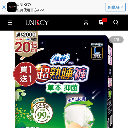
UNIKCY
開啟APP
立刻使用官方APP
0
1
/
6