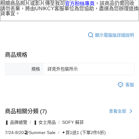
相關商品照片或影片傳至我司
，該商品仍需回收
官方粉絲專頁
請勿丟棄，將由UNIKCY客服單位為您協助，盡速為您辦理退換
貨事宜。
顯示電腦版詳細說明
商品規格
規格
詳見外包裝所示
客服
商品相關分類 (7)
查看全部
❚ 品牌總覽
❚ 女士用品
SOFY 蘇菲
7/24-8/20🏖️Summer Sale
✦買1送1 (下單2件5折)