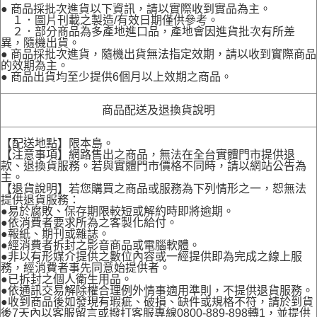
● 商品採批次進貨以下資訊，請以實際收到實品為主。
１．圖片刊載之製造/有效日期僅供參考。
２．部分商品為多產地進口品，產地會因進貨批次有所差
異，隨機出貨。
● 商品採批次進貨，隨機出貨無法指定效期，請以收到實際商品
的效期為主。
● 商品出貨均至少提供6個月以上效期之商品。
商品配送及退換貨說明
【配送地點】限本島。
【注意事項】網路售出之商品，無法在全台實體門市提供退
款、退換貨服務。若與實體門市價格不同時，請以網站公告為
主。
【退貨說明】若您購買之商品或服務為下列情形之一，恕無法
提供退貨服務：
●易於腐敗、保存期限較短或解約時即將逾期。
●依消費者要求所為之客製化給付。
●報紙、期刊或雜誌。
●經消費者拆封之影音商品或電腦軟體。
●非以有形媒介提供之數位內容或一經提供即為完成之線上服
務，經消費者事先同意始提供者。
●已拆封之個人衛生用品。
●依通訊交易解除權合理例外情事適用準則，不提供退貨服務。
●收到商品後如發現有瑕疵、破損、缺件或規格不符，請於到貨
後7天內以客服留言或撥打客服專線0800-889-898轉1，並提供