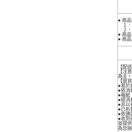
● 商
１．
２．
● 商
● 商
【配
【注
為主
【退
●易於
●依消
●報紙
●經消
●非以
●已拆
●依通
●收到
並提
為您