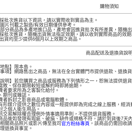
購物須知
品採批次進貨以下資訊，請以實際收到實品為主。
圖片刊載之製造/有效日期僅供參考。
部分商品為多產地進口品，產地會因進貨批次有所差異，隨機出
品採批次進貨，隨機出貨無法指定效期，請以收到實際商品的效期
品出貨均至少提供6個月以上效期之商品。
商品配送及退換貨說
送地點】限本島。
意事項】網路售出之商品，無法在全台實體門市提供退款、退換
。
貨說明】若您購買之商品或服務為下列情形之一，恕無法提供退
腐敗、保存期限較短或解約時即將逾期。
費者要求所為之客製化給付。
、期刊或雜誌。
費者拆封之影音商品或電腦軟體。
有形媒介提供之數位內容或一經提供即為完成之線上服務，經消
封之個人衛生用品。
訊交易解除權合理例外情事適用準則，不提供退貨服務。
商品後如發現有瑕疵、破損、缺件或規格不符，請於到貨後7天內以客服
供相關商品照片或影片傳至我司
，該商品仍需回收請
官方粉絲專頁
辦理退換貨事宜。