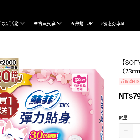
☄最新活動
👑會員獨享
🔥熱銷TOP
⚡優惠券專區
【SOF
（23c
超取滿NT$
NT$7
數量