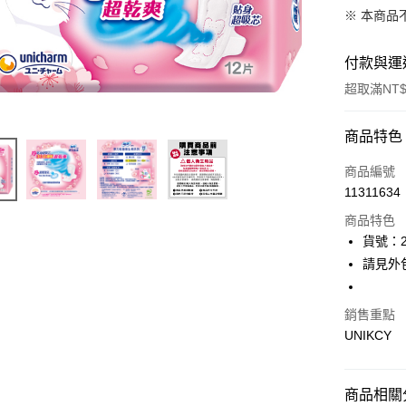
※ 本商品
付款與運
超取滿NT$
付款方式
商品特色
icash Pay
商品編號
11311634
信用卡一
商品特色
超商取貨
貨號：2
請見外
LINE Pay
Apple Pay
銷售重點
UNIKCY
街口支付
悠遊付
商品相關分
Google Pa