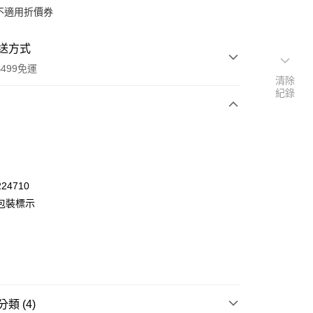
不適用折價券
送方式
499免運
清除
紀錄
次付款
付款
24710
包裝標示
類 (4)
y