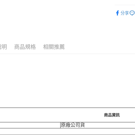
7/24-8/20
分享
⚡新品上市
運送方式
❚ 女士用
7-11取
❚ 女士用
每筆NT$7
說明
商品規格
相關推薦
付款後7-
每筆NT$7
宅配［需2
每筆NT$1
商品資訊
原廠公司貨