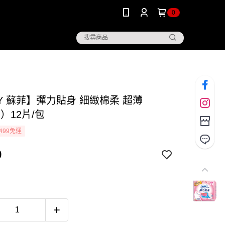
0
Y 蘇菲】彈力貼身 細緻棉柔 超薄
m）12片/包
499免運
9