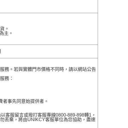
貨。
為主。
明
貨服務。若與實體門市價格不同時，請以網站公告
貨服務：
費者事先同意始提供者。
留言或撥打客服專線0800-889-898轉1，
勿丟棄，將由UNIKCY客服單位為您協助，盡速