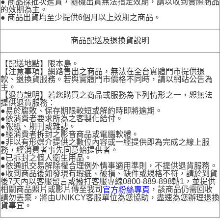
● 商品採批次進貨，隨機出貨無法指定效期，請以收到實際商品
的效期為主。
● 商品出貨均至少提供6個月以上效期之商品。
商品配送及退換貨說明
【配送地點】限本島。
【注意事項】網路售出之商品，無法在全台實體門市提供退
款、退換貨服務。若與實體門市價格不同時，請以網站公告為
主。
【退貨說明】若您購買之商品或服務為下列情形之一，恕無法
提供退貨服務：
●易於腐敗、保存期限較短或解約時即將逾期。
●依消費者要求所為之客製化給付。
●報紙、期刊或雜誌。
●經消費者拆封之影音商品或電腦軟體。
●非以有形媒介提供之數位內容或一經提供即為完成之線上服
務，經消費者事先同意始提供者。
●已拆封之個人衛生用品。
●依通訊交易解除權合理例外情事適用準則，不提供退貨服務。
●收到商品後如發現有瑕疵、破損、缺件或規格不符，請於到貨
後7天內以客服留言或撥打客服專線0800-889-898轉1，並提供
相關商品照片或影片傳至我司
，該商品仍需回收
官方粉絲專頁
請勿丟棄，將由UNIKCY客服單位為您協助，盡速為您辦理退換
貨事宜。