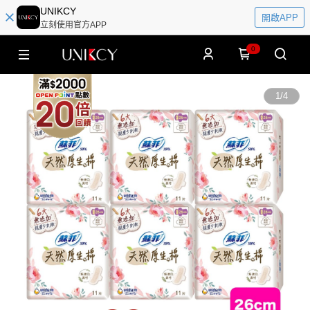
UNIKCY
開啟APP
立刻使用官方APP
0
1
/
4