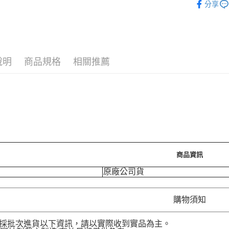
分享
🪙OPEN
運送方式
⚡新品上市
7-11取
❚ 女士用
每筆NT$7
說明
商品規格
相關推薦
❚ 女士用
付款後7-
每筆NT$7
❚ 女士用
宅配［需2
每筆NT$1
商品資訊
原廠公司貨
購物須知
品採批次進貨以下資訊，請以實際收到實品為主。