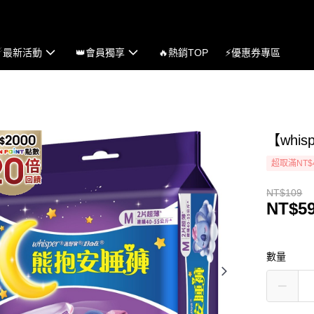
☄最新活動
👑會員獨享
🔥熱銷TOP
⚡優惠券專區
【whi
超取滿NT$
NT$109
NT$5
數量