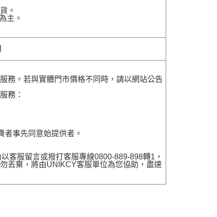
貨。
為主。
明
貨服務。若與實體門市價格不同時，請以網站公告
貨服務：
費者事先同意始提供者。
留言或撥打客服專線0800-889-898轉1，
勿丟棄，將由UNIKCY客服單位為您協助，盡速