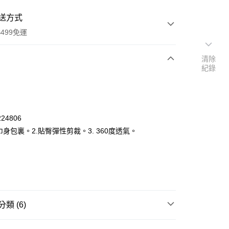
送方式
499免運
清除
紀錄
次付款
付款
24806
巾身包裏。2.貼臀彈性剪裁。3. 360度透氣。
類 (6)
y
覽
❚ 女士用品
whisper 好自在