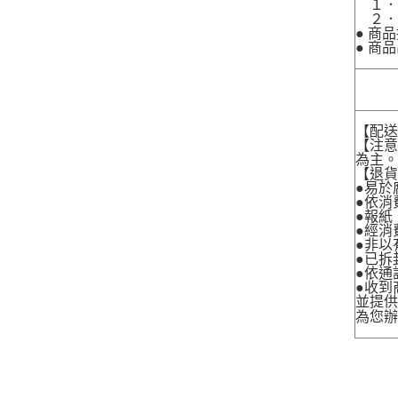
１．
２．
● 商
● 商
【配
【注
為主
【退
●易於
●依消
●報紙
●經消
●非以
●已拆
●依通
●收到
並提
為您