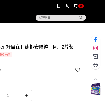
0
sper 好自在】熊抱安睡褲（M）2片裝
499免運
9