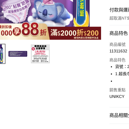
付款與運
超取滿NT$
付款方式
商品特色
icash Pay
商品編號
11311632
信用卡一
商品特色
超商取貨
貨號：2
1.超長
LINE Pay
Apple Pay
銷售重點
UNIKCY
街口支付
悠遊付
商品相關分
Google Pa
❚ 品牌總