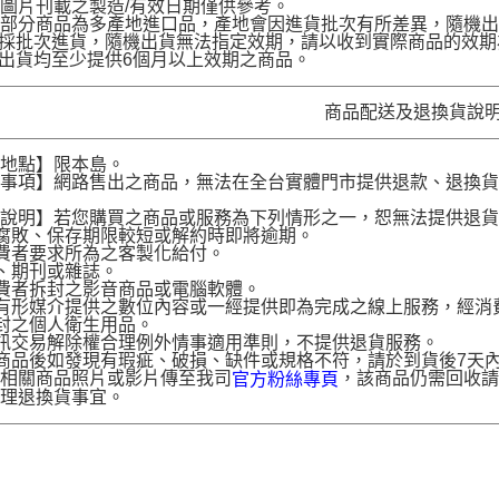
圖片刊載之製造/有效日期僅供參考。
部分商品為多產地進口品，產地會因進貨批次有所差異，隨機出
品採批次進貨，隨機出貨無法指定效期，請以收到實際商品的效期
品出貨均至少提供6個月以上效期之商品。
商品配送及退換貨說
送地點】限本島。
意事項】網路售出之商品，無法在全台實體門市提供退款、退換
。
貨說明】若您購買之商品或服務為下列情形之一，恕無法提供退
腐敗、保存期限較短或解約時即將逾期。
費者要求所為之客製化給付。
、期刊或雜誌。
費者拆封之影音商品或電腦軟體。
有形媒介提供之數位內容或一經提供即為完成之線上服務，經消
封之個人衛生用品。
訊交易解除權合理例外情事適用準則，不提供退貨服務。
商品後如發現有瑕疵、破損、缺件或規格不符，請於到貨後7天內以客服
供相關商品照片或影片傳至我司
，該商品仍需回收請
官方粉絲專頁
辦理退換貨事宜。