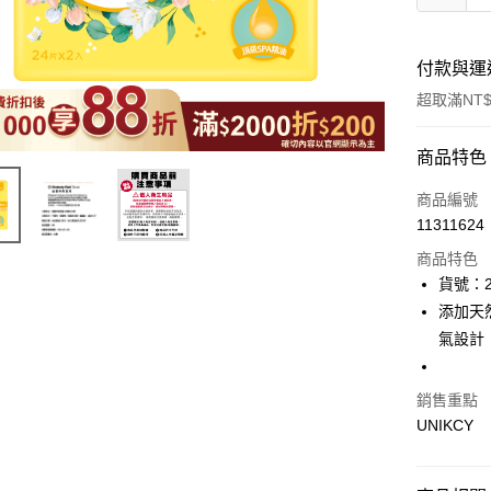
付款與運
超取滿NT$
付款方式
商品特色
icash Pay
商品編號
11311624
信用卡一
商品特色
超商取貨
貨號：2
添加天
LINE Pay
氣設計
Apple Pay
街口支付
銷售重點
UNIKCY
悠遊付
Google Pa