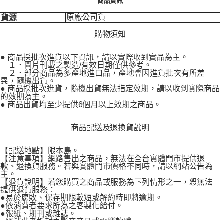
商品資訊
原廠公司貨
貨源
購物須知
● 商品採批次進貨以下資訊，請以實際收到實品為主。
１．圖片刊載之製造/有效日期僅供參考。
２．部分商品為多產地進口品，產地會因進貨批次有所差
異，隨機出貨。
● 商品採批次進貨，隨機出貨無法指定效期，請以收到實際商品
的效期為主。
● 商品出貨均至少提供6個月以上效期之商品。
商品配送及退換貨說明
【配送地點】限本島。
【注意事項】網路售出之商品，無法在全台實體門市提供退
款、退換貨服務。若與實體門市價格不同時，請以網站公告為
主。
【退貨說明】若您購買之商品或服務為下列情形之一，恕無法
提供退貨服務：
●易於腐敗、保存期限較短或解約時即將逾期。
●依消費者要求所為之客製化給付。
●報紙、期刊或雜誌。