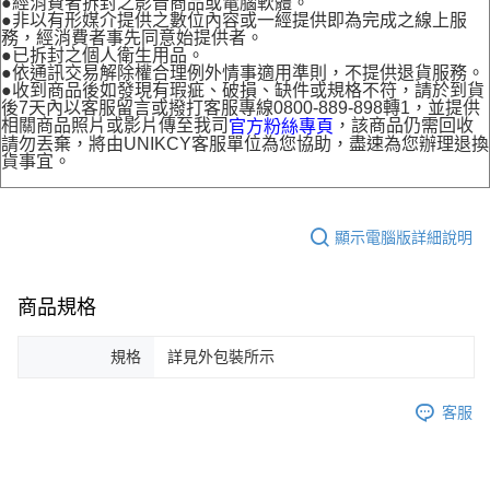
●經消費者拆封之影音商品或電腦軟體。
●非以有形媒介提供之數位內容或一經提供即為完成之線上服
務，經消費者事先同意始提供者。
●已拆封之個人衛生用品。
●依通訊交易解除權合理例外情事適用準則，不提供退貨服務。
●收到商品後如發現有瑕疵、破損、缺件或規格不符，請於到貨
後7天內以客服留言或撥打客服專線0800-889-898轉1，並提供
相關商品照片或影片傳至我司
，該商品仍需回收
官方粉絲專頁
請勿丟棄，將由UNIKCY客服單位為您協助，盡速為您辦理退換
貨事宜。
顯示電腦版詳細說明
商品規格
規格
詳見外包裝所示
客服