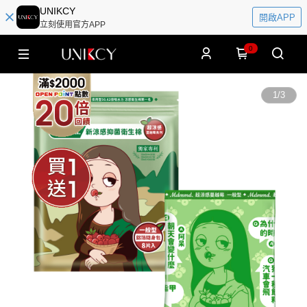
UNIKCY
開啟APP
立刻使用官方APP
0
1
/
3