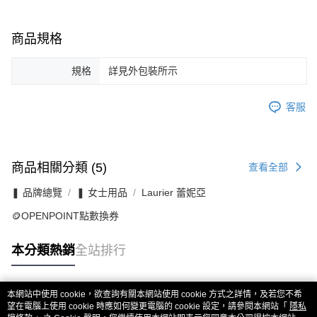
商品規格
規格
詳見外包裝所示
客服
商品相關分類 (5)
查看全部
❚ 品牌總覽
❚ 女士用品
Laurier 蕾妮亞
🪙OPENPOINT點數換券
本分類熱銷
全站排行
本網站中使用 cookie，欲查詢有關本網站使用 cookie 方式之詳情，及若您不希
熱門標籤
望在電腦上使用 cookie 時應如何變更電腦的 cookie 設定，請參閱本網站「
隱私