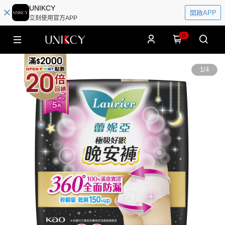
UNIKCY
開啟APP
立刻使用官方APP
0
1
/
4