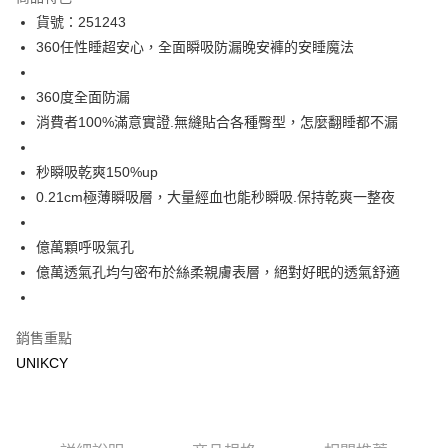
LINE Pay
貨號：251243
360任性睡超安心，全面瞬吸防漏晚安褲的安睡魔法
Apple Pay
街口支付
360度全面防漏
消費者100%滿意實證.無縫貼合各種臀型，怎麼翻睡都不漏
悠遊付
Google Pay
秒瞬吸乾爽150%up
0.21cm極薄瞬吸層，大量經血也能秒瞬吸.保持乾爽一整夜
運送方式
7-11取貨付款［需3-5個工作天不含預購商品］
億萬顆呼吸氣孔
億萬透氣孔均勻密布於絲柔親膚表層，絕對好眠的透氣舒適
每筆NT$70，滿NT$499(含以上)免運費
付款後7-11取貨［需3-5個工作天不含預購商品］
每筆NT$70，滿NT$499(含以上)免運費
銷售重點
UNIKCY
宅配［需2-3個工作天不含預購商品］
每筆NT$100，滿NT$799(含以上)免運費