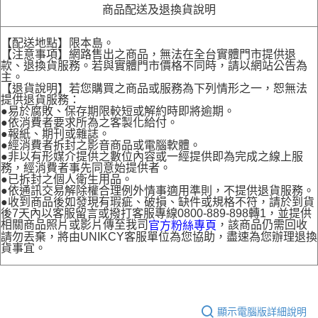
商品配送及退換貨說明
【配送地點】限本島。
【注意事項】網路售出之商品，無法在全台實體門市提供退
款、退換貨服務。若與實體門市價格不同時，請以網站公告為
主。
【退貨說明】若您購買之商品或服務為下列情形之一，恕無法
提供退貨服務：
●易於腐敗、保存期限較短或解約時即將逾期。
●依消費者要求所為之客製化給付。
●報紙、期刊或雜誌。
●經消費者拆封之影音商品或電腦軟體。
●非以有形媒介提供之數位內容或一經提供即為完成之線上服
務，經消費者事先同意始提供者。
●已拆封之個人衛生用品。
●依通訊交易解除權合理例外情事適用準則，不提供退貨服務。
●收到商品後如發現有瑕疵、破損、缺件或規格不符，請於到貨
後7天內以客服留言或撥打客服專線0800-889-898轉1，並提供
相關商品照片或影片傳至我司
，該商品仍需回收
官方粉絲專頁
請勿丟棄，將由UNIKCY客服單位為您協助，盡速為您辦理退換
貨事宜。
顯示電腦版詳細說明