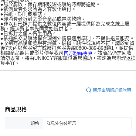
●易於腐敗、保存期限較短或解約時即將逾期。
●依消費者要求所為之客製化給付。
●報紙、期刊或雜誌。
●經消費者拆封之影音商品或電腦軟體。
●非以有形媒介提供之數位內容或一經提供即為完成之線上服
務，經消費者事先同意始提供者。
●已拆封之個人衛生用品。
●依通訊交易解除權合理例外情事適用準則，不提供退貨服務。
●收到商品後如發現有瑕疵、破損、缺件或規格不符，請於到貨
後7天內以客服留言或撥打客服專線0800-889-898轉1，並提供
相關商品照片或影片傳至我司
，該商品仍需回收
官方粉絲專頁
請勿丟棄，將由UNIKCY客服單位為您協助，盡速為您辦理退換
貨事宜。
顯示電腦版詳細說明
商品規格
規格
詳見外包裝所示