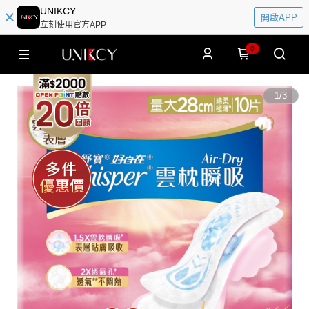
UNIKCY
開啟APP
立刻使用官方APP
0
1
/
3