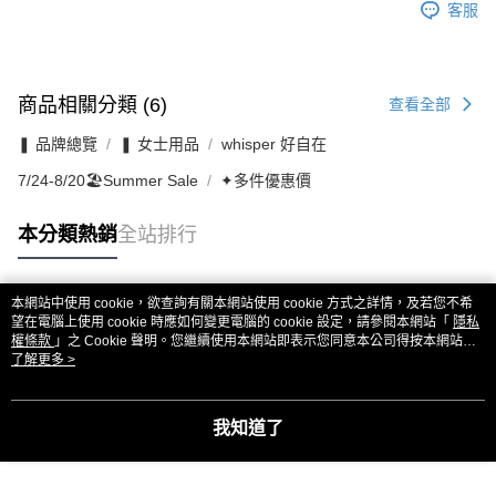
客服
商品相關分類 (6)
查看全部
❚ 品牌總覽
❚ 女士用品
whisper 好自在
7/24-8/20🏖️Summer Sale
✦多件優惠價
本分類熱銷
全站排行
本網站中使用 cookie，欲查詢有關本網站使用 cookie 方式之詳情，及若您不希
熱門標籤
望在電腦上使用 cookie 時應如何變更電腦的 cookie 設定，請參閱本網站「
隱私
權條款
」之 Cookie 聲明。您繼續使用本網站即表示您同意本公司得按本網站使
用條款之 Cookie 聲明使用 cookie。
了解更多 >
我知道了