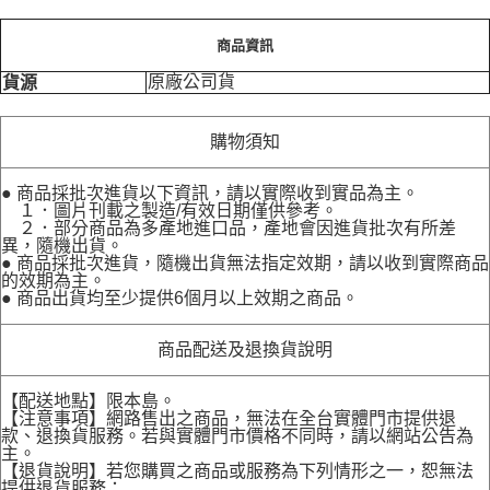
商品資訊
原廠公司貨
貨源
購物須知
● 商品採批次進貨以下資訊，請以實際收到實品為主。
１．圖片刊載之製造/有效日期僅供參考。
２．部分商品為多產地進口品，產地會因進貨批次有所差
異，隨機出貨。
● 商品採批次進貨，隨機出貨無法指定效期，請以收到實際商品
的效期為主。
● 商品出貨均至少提供6個月以上效期之商品。
商品配送及退換貨說明
【配送地點】限本島。
【注意事項】網路售出之商品，無法在全台實體門市提供退
款、退換貨服務。若與實體門市價格不同時，請以網站公告為
主。
【退貨說明】若您購買之商品或服務為下列情形之一，恕無法
提供退貨服務：