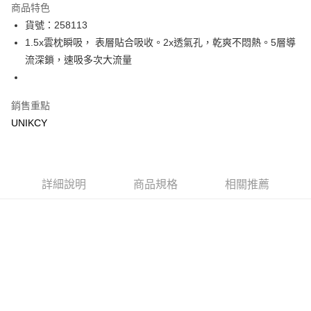
商品特色
LINE Pay
貨號：258113
1.5x雲枕瞬吸， 表層貼合吸收。2x透氣孔，乾爽不悶熱。5層導
Apple Pay
流深鎖，速吸多次大流量
街口支付
悠遊付
銷售重點
UNIKCY
Google Pay
運送方式
7-11取貨付款［需3-5個工作天不含預購商品］
詳細說明
商品規格
相關推薦
每筆NT$70，滿NT$499(含以上)免運費
付款後7-11取貨［需3-5個工作天不含預購商品］
每筆NT$70，滿NT$499(含以上)免運費
宅配［需2-3個工作天不含預購商品］
每筆NT$100，滿NT$799(含以上)免運費