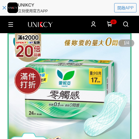
UNIKCY
開啟APP
立刻使用官方APP
0
1
/
4