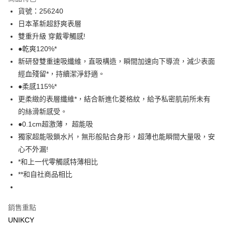
LINE Pay
貨號：256240
日本革新超舒爽表層
Apple Pay
雙重升級 穿戴零觸感!
街口支付
●乾爽120%*
新研發雙重速吸纖維，直吸構造，瞬間加速向下導流，減少表面
悠遊付
經血殘留*，持續潔淨舒適。
Google Pay
●柔感115%*
更柔緻的表層纖維*，結合新進化菱格紋，給予私密肌前所未有
運送方式
的絲滑新感受。
7-11取貨付款［需3-5個工作天不含預購商品］
●0.1cm超激薄， 超能吸
獨家超能吸鎖水片，無形般貼合身形，超薄也能瞬間大量吸，安
每筆NT$70，滿NT$499(含以上)免運費
心不外漏!
付款後7-11取貨［需3-5個工作天不含預購商品］
*和上一代零觸感特薄相比
每筆NT$70，滿NT$499(含以上)免運費
**和自社商品相比
宅配［需2-3個工作天不含預購商品］
每筆NT$100，滿NT$799(含以上)免運費
銷售重點
UNIKCY