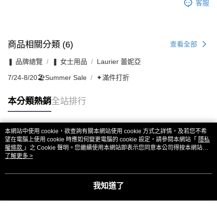
客服
商品相關分類 (6)
查看全部
❚ 品牌總覽
❚ 女士用品
Laurier 蕾妮亞
7/24-8/20🏖️Summer Sale
✦滿件打折
本分類熱銷
全站排行
本網站中使用 cookie，欲查詢有關本網站使用 cookie 方式之詳情，及若您不希
熱門標籤
望在電腦上使用 cookie 時應如何變更電腦的 cookie 設定，請參閱本網站「
隱私
權條款
」之 Cookie 聲明。您繼續使用本網站即表示您同意本公司得按本網站使
用條款之 Cookie 聲明使用 cookie。
了解更多 >
我知道了