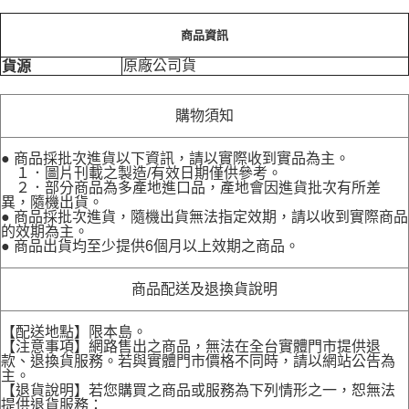
商品資訊
原廠公司貨
貨源
購物須知
● 商品採批次進貨以下資訊，請以實際收到實品為主。
１．圖片刊載之製造/有效日期僅供參考。
２．部分商品為多產地進口品，產地會因進貨批次有所差
異，隨機出貨。
● 商品採批次進貨，隨機出貨無法指定效期，請以收到實際商品
的效期為主。
● 商品出貨均至少提供6個月以上效期之商品。
商品配送及退換貨說明
【配送地點】限本島。
【注意事項】網路售出之商品，無法在全台實體門市提供退
款、退換貨服務。若與實體門市價格不同時，請以網站公告為
主。
【退貨說明】若您購買之商品或服務為下列情形之一，恕無法
提供退貨服務：