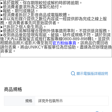
●易於腐敗、保存期限較短或解約時即將逾期。
●依消費者要求所為之客製化給付。
●報紙、期刊或雜誌。
●經消費者拆封之影音商品或電腦軟體。
●非以有形媒介提供之數位內容或一經提供即為完成之線上服
務，經消費者事先同意始提供者。
●已拆封之個人衛生用品。
●依通訊交易解除權合理例外情事適用準則，不提供退貨服務。
●收到商品後如發現有瑕疵、破損、缺件或規格不符，請於到貨
後7天內以客服留言或撥打客服專線0800-889-898轉1，並提供
相關商品照片或影片傳至我司
，該商品仍需回收
官方粉絲專頁
請勿丟棄，將由UNIKCY客服單位為您協助，盡速為您辦理退換
貨事宜。
顯示電腦版詳細說明
商品規格
規格
詳見外包裝所示