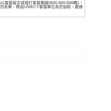
留言或撥打客服專線0800-889-898轉1，
勿丟棄，將由UNIKCY客服單位為您協助，盡速