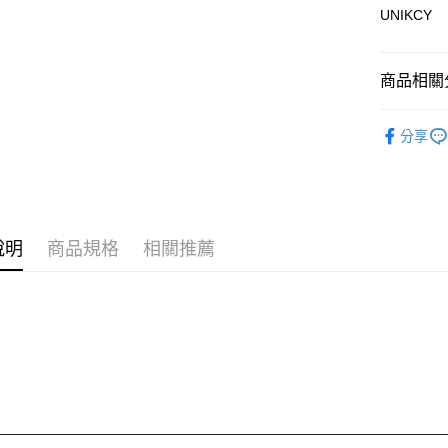
UNIKCY
運送方式
商品相關分
7-11取
每筆NT$7
❚ 品牌總
分享
🪙OPEN
付款後7-
每筆NT$7
⚡新品上市
❚ 女士用
宅配［需2
說明
商品規格
相關推薦
每筆NT$1
❚ 女士用