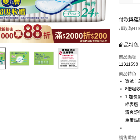
付款與運
超取滿NT$
付款方式
商品特色
icash Pay
商品編號
11311598
信用卡一
商品特色
超商取貨
貨號：2
8倍吸
LINE Pay
1.加
Apple Pay
棉表層
清爽舒
街口支付
重覆黏
悠遊付
Google Pa
銷售重點