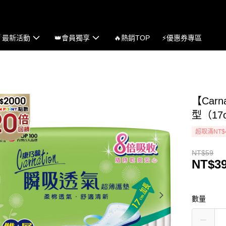
☄最新活動
👑會員獨享
🔥熱銷TOP
⚡優惠券專區
【Car
型（17
超取滿NT$
NT$59
NT$3
數量