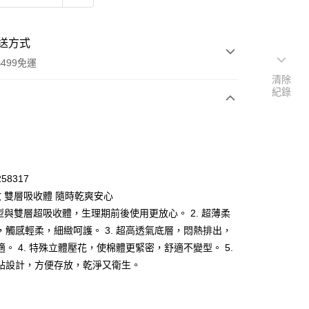
送方式
499免運
清除
紀錄
次付款
付款
58317
收 雙層吸收體 隨時乾爽安心
長型與雙層超吸收體，生理期前後使用更放心。 2. 超薄柔
，觸感輕柔，細緻呵護。 3. 超高透氣底層，悶熱排出，
適。 4. 特殊立體壓花，使棉體更緊密，舒適不變型。 5.
貼設計，方便存放，乾淨又衛生。
y