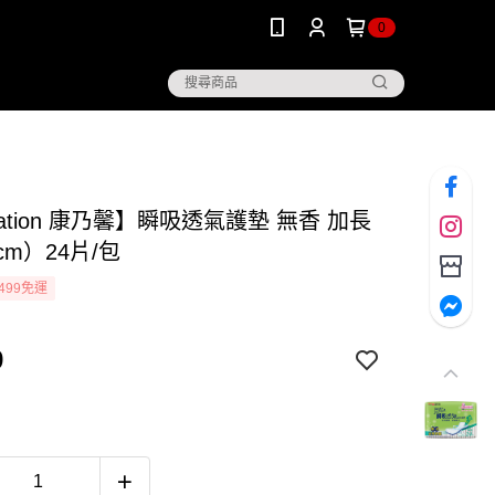
0
nation 康乃馨】瞬吸透氣護墊 無香 加長
cm）24片/包
499免運
9