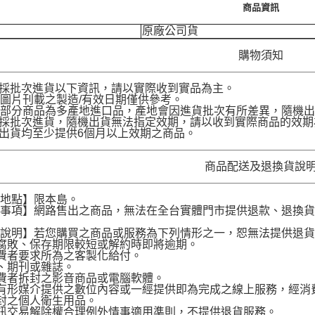
商品資訊
原廠公司貨
購物須知
品採批次進貨以下資訊，請以實際收到實品為主。
圖片刊載之製造/有效日期僅供參考。
部分商品為多產地進口品，產地會因進貨批次有所差異，隨機出
品採批次進貨，隨機出貨無法指定效期，請以收到實際商品的效期
品出貨均至少提供6個月以上效期之商品。
商品配送及退換貨說
送地點】限本島。
意事項】網路售出之商品，無法在全台實體門市提供退款、退換
。
貨說明】若您購買之商品或服務為下列情形之一，恕無法提供退
腐敗、保存期限較短或解約時即將逾期。
費者要求所為之客製化給付。
、期刊或雜誌。
費者拆封之影音商品或電腦軟體。
有形媒介提供之數位內容或一經提供即為完成之線上服務，經消
封之個人衛生用品。
訊交易解除權合理例外情事適用準則，不提供退貨服務。