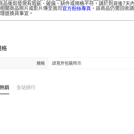
商品後如發現有瑕疵、破損、缺件或規格不符，請於到貨後7天內以客服
供相關商品照片或影片傳至我司
，該商品仍需回收請
官方粉絲專頁
辦理退換貨事宜。
規格
規格
詳見外包裝所示
熱銷
全站排行