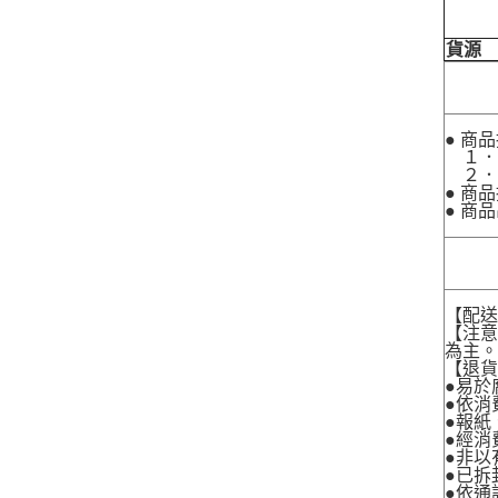
貨源
● 商
１．
２．
● 商
● 商
【配
【注
為主
【退
●易於
●依消
●報紙
●經消
●非以
●已拆
●依通