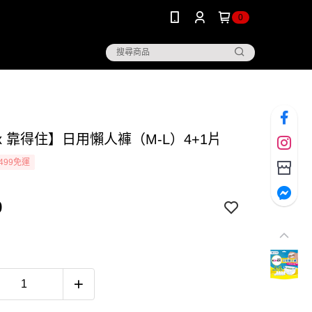
0
ex 靠得住】日用懶人褲（M-L）4+1片
499免運
9