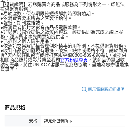
【退貨說明】若您購買之商品或服務為下列情形之一，恕無法
提供退貨服務：
●易於腐敗、保存期限較短或解約時即將逾期。
●依消費者要求所為之客製化給付。
●報紙、期刊或雜誌。
●經消費者拆封之影音商品或電腦軟體。
●非以有形媒介提供之數位內容或一經提供即為完成之線上服
務，經消費者事先同意始提供者。
●已拆封之個人衛生用品。
●依通訊交易解除權合理例外情事適用準則，不提供退貨服務。
●收到商品後如發現有瑕疵、破損、缺件或規格不符，請於到貨
後7天內以客服留言或撥打客服專線0800-889-898轉1，並提供
相關商品照片或影片傳至我司
，該商品仍需回收
官方粉絲專頁
請勿丟棄，將由UNIKCY客服單位為您協助，盡速為您辦理退換
貨事宜。
顯示電腦版詳細說明
商品規格
規格
詳見外包裝所示