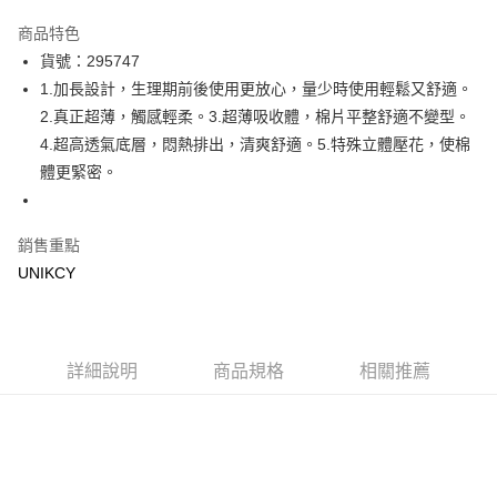
超商取貨付款
商品特色
LINE Pay
貨號：295747
1.加長設計，生理期前後使用更放心，量少時使用輕鬆又舒適。
Apple Pay
2.真正超薄，觸感輕柔。3.超薄吸收體，棉片平整舒適不變型。
街口支付
4.超高透氣底層，悶熱排出，清爽舒適。5.特殊立體壓花，使棉
體更緊密。
悠遊付
Google Pay
銷售重點
UNIKCY
運送方式
7-11取貨付款［需3-5個工作天不含預購商品］
每筆NT$70，滿NT$499(含以上)免運費
詳細說明
商品規格
相關推薦
付款後7-11取貨［需3-5個工作天不含預購商品］
每筆NT$70，滿NT$499(含以上)免運費
宅配［需2-3個工作天不含預購商品］
每筆NT$100，滿NT$799(含以上)免運費