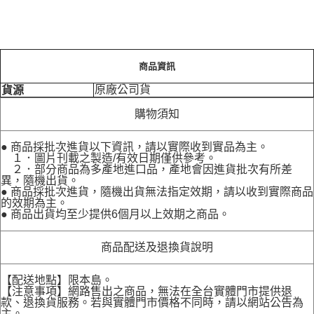
商品資訊
原廠公司貨
貨源
購物須知
● 商品採批次進貨以下資訊，請以實際收到實品為主。
１．圖片刊載之製造/有效日期僅供參考。
２．部分商品為多產地進口品，產地會因進貨批次有所差
異，隨機出貨。
● 商品採批次進貨，隨機出貨無法指定效期，請以收到實際商品
的效期為主。
● 商品出貨均至少提供6個月以上效期之商品。
商品配送及退換貨說明
【配送地點】限本島。
【注意事項】網路售出之商品，無法在全台實體門市提供退
款、退換貨服務。若與實體門市價格不同時，請以網站公告為
主。