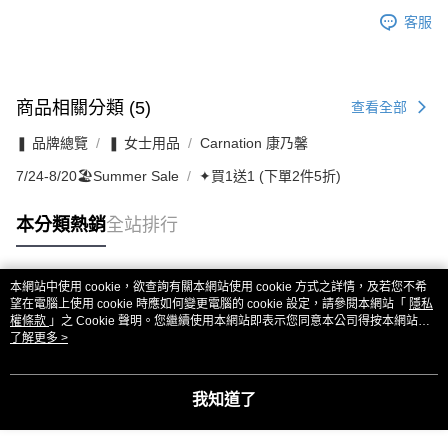
客服
商品相關分類 (5)
查看全部
❚ 品牌總覽
❚ 女士用品
Carnation 康乃馨
7/24-8/20🏖️Summer Sale
✦買1送1 (下單2件5折)
本分類熱銷
全站排行
本網站中使用 cookie，欲查詢有關本網站使用 cookie 方式之詳情，及若您不希
熱門標籤
望在電腦上使用 cookie 時應如何變更電腦的 cookie 設定，請參閱本網站「
隱私
權條款
」之 Cookie 聲明。您繼續使用本網站即表示您同意本公司得按本網站使
用條款之 Cookie 聲明使用 cookie。
了解更多 >
我知道了