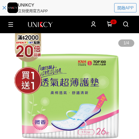
UNIKCY
開啟APP
立刻使用官方APP
0
1
/
4