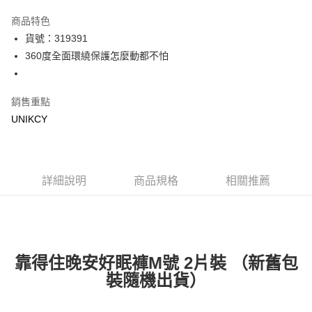
超商取貨付款
商品特色
LINE Pay
貨號：319391
360度全面環繞保護怎麼動都不怕
Apple Pay
街口支付
銷售重點
悠遊付
UNIKCY
Google Pay
運送方式
詳細說明
商品規格
相關推薦
7-11取貨付款［需3-5個工作天不含預購商品］
每筆NT$70，滿NT$499(含以上)免運費
付款後7-11取貨［需3-5個工作天不含預購商品］
每筆NT$70，滿NT$499(含以上)免運費
靠得住晚安好眠褲M號 2片裝 （新舊包
裝隨機出貨）
宅配［需2-3個工作天不含預購商品］
每筆NT$100，滿NT$799(含以上)免運費