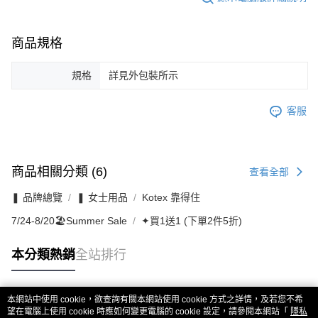
商品規格
規格
詳見外包裝所示
客服
商品相關分類 (6)
查看全部
❚ 品牌總覽
❚ 女士用品
Kotex 靠得住
7/24-8/20🏖️Summer Sale
✦買1送1 (下單2件5折)
本分類熱銷
全站排行
本網站中使用 cookie，欲查詢有關本網站使用 cookie 方式之詳情，及若您不希
熱門標籤
望在電腦上使用 cookie 時應如何變更電腦的 cookie 設定，請參閱本網站「
隱私