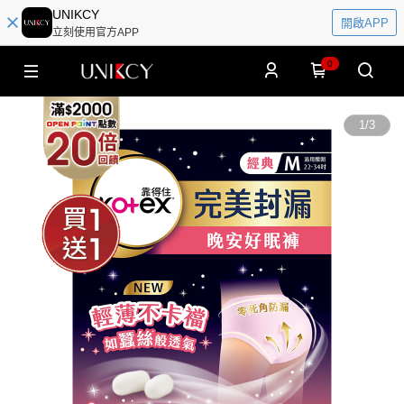
UNIKCY
開啟APP
立刻使用官方APP
0
1
/
3