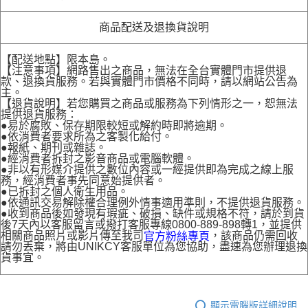
商品配送及退換貨說明
【配送地點】限本島。
【注意事項】網路售出之商品，無法在全台實體門市提供退
款、退換貨服務。若與實體門市價格不同時，請以網站公告為
主。
【退貨說明】若您購買之商品或服務為下列情形之一，恕無法
提供退貨服務：
●易於腐敗、保存期限較短或解約時即將逾期。
●依消費者要求所為之客製化給付。
●報紙、期刊或雜誌。
●經消費者拆封之影音商品或電腦軟體。
●非以有形媒介提供之數位內容或一經提供即為完成之線上服
務，經消費者事先同意始提供者。
●已拆封之個人衛生用品。
●依通訊交易解除權合理例外情事適用準則，不提供退貨服務。
●收到商品後如發現有瑕疵、破損、缺件或規格不符，請於到貨
後7天內以客服留言或撥打客服專線0800-889-898轉1，並提供
相關商品照片或影片傳至我司
，該商品仍需回收
官方粉絲專頁
請勿丟棄，將由UNIKCY客服單位為您協助，盡速為您辦理退換
貨事宜。
顯示電腦版詳細說明