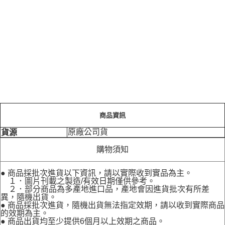
商品資訊
原廠公司貨
貨源
購物須知
● 商品採批次進貨以下資訊，請以實際收到實品為主。
１．圖片刊載之製造/有效日期僅供參考。
２．部分商品為多產地進口品，產地會因進貨批次有所差
異，隨機出貨。
● 商品採批次進貨，隨機出貨無法指定效期，請以收到實際商品
的效期為主。
● 商品出貨均至少提供6個月以上效期之商品。