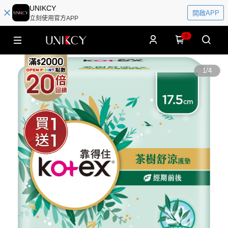
UNIKCY
開啟APP
立刻使用官方APP
0
1
/
4