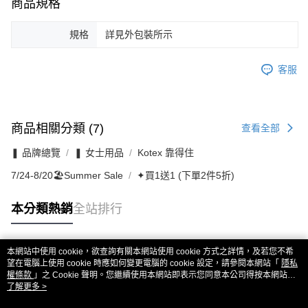
商品規格
規格
詳見外包裝所示
客服
商品相關分類 (7)
查看全部
❚ 品牌總覽
❚ 女士用品
Kotex 靠得住
7/24-8/20🏖️Summer Sale
✦買1送1 (下單2件5折)
本分類熱銷
全站排行
本網站中使用 cookie，欲查詢有關本網站使用 cookie 方式之詳情，及若您不希
熱門標籤
望在電腦上使用 cookie 時應如何變更電腦的 cookie 設定，請參閱本網站「
隱私
權條款
」之 Cookie 聲明。您繼續使用本網站即表示您同意本公司得按本網站使
用條款之 Cookie 聲明使用 cookie。
了解更多 >