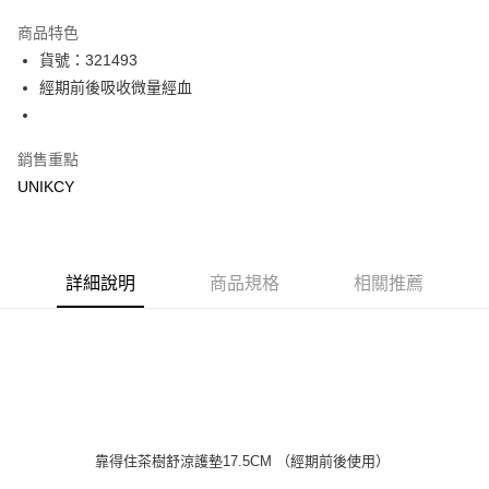
超商取貨付款
商品特色
LINE Pay
貨號：321493
經期前後吸收微量經血
Apple Pay
街口支付
銷售重點
悠遊付
UNIKCY
Google Pay
運送方式
詳細說明
商品規格
相關推薦
7-11取貨付款［需3-5個工作天不含預購商品］
每筆NT$70，滿NT$499(含以上)免運費
付款後7-11取貨［需3-5個工作天不含預購商品］
每筆NT$70，滿NT$499(含以上)免運費
宅配［需2-3個工作天不含預購商品］
靠得住茶樹舒涼護墊17.5CM （經期前後使用）
每筆NT$100，滿NT$799(含以上)免運費