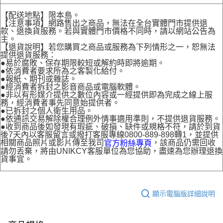
【配送地點】限本島。
【注意事項】網路售出之商品，無法在全台實體門市提供退
款、退換貨服務。若與實體門市價格不同時，請以網站公告為
主。
【退貨說明】若您購買之商品或服務為下列情形之一，恕無法
提供退貨服務：
●易於腐敗、保存期限較短或解約時即將逾期。
●依消費者要求所為之客製化給付。
●報紙、期刊或雜誌。
●經消費者拆封之影音商品或電腦軟體。
●非以有形媒介提供之數位內容或一經提供即為完成之線上服
務，經消費者事先同意始提供者。
●已拆封之個人衛生用品。
●依通訊交易解除權合理例外情事適用準則，不提供退貨服務。
●收到商品後如發現有瑕疵、破損、缺件或規格不符，請於到貨
後7天內以客服留言或撥打客服專線0800-889-898轉1，並提供
相關商品照片或影片傳至我司
，該商品仍需回收
官方粉絲專頁
請勿丟棄，將由UNIKCY客服單位為您協助，盡速為您辦理退換
貨事宜。
顯示電腦版詳細說明