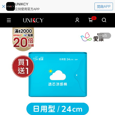
UNIKCY
開啟APP
立刻使用官方APP
0
1
/
5