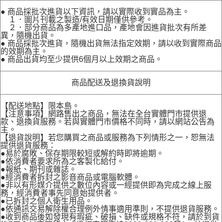
● 商品採批次進貨以下資訊，請以實際收到實品為主。
１．圖片刊載之製造/有效日期僅供參考。
２．部分商品為多產地進口品，產地會因進貨批次有所差
異，隨機出貨。
● 商品採批次進貨，隨機出貨無法指定效期，請以收到實際商品
的效期為主。
● 商品出貨均至少提供6個月以上效期之商品。
商品配送及退換貨說明
【配送地點】限本島。
【注意事項】網路售出之商品，無法在全台實體門市提供退
款、退換貨服務。若與實體門市價格不同時，請以網站公告為
主。
【退貨說明】若您購買之商品或服務為下列情形之一，恕無法
提供退貨服務：
●易於腐敗、保存期限較短或解約時即將逾期。
●依消費者要求所為之客製化給付。
●報紙、期刊或雜誌。
●經消費者拆封之影音商品或電腦軟體。
●非以有形媒介提供之數位內容或一經提供即為完成之線上服
務，經消費者事先同意始提供者。
●已拆封之個人衛生用品。
●依通訊交易解除權合理例外情事適用準則，不提供退貨服務。
●收到商品後如發現有瑕疵、破損、缺件或規格不符，請於到貨