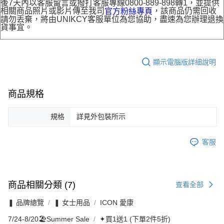
後7天內以客服留言或撥打客服專線0800-889-898轉1，並提供
相關商品照片或影片傳至我司
，該商品仍需回收
官方粉絲專頁
請勿丟棄，將由UNIKCY客服單位為您協助，盡速為您辦理退換
貨事宜。
顯示電腦版詳細說明
商品規格
規格
詳見外包裝所示
客服
商品相關分類 (7)
查看全部
❚ 品牌總覽
❚ 女士用品
ICON 愛康
7/24-8/20🏖️Summer Sale
✦買1送1 (下單2件5折)