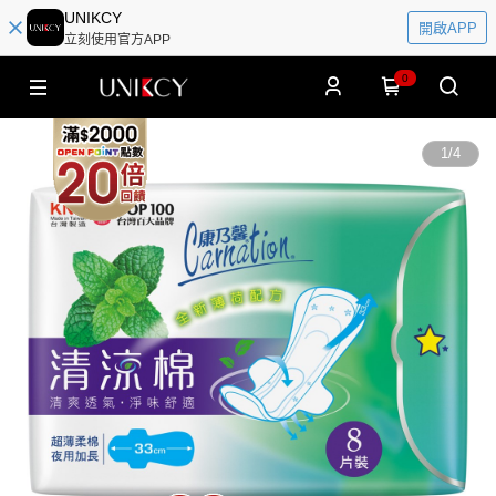
UNIKCY
開啟APP
立刻使用官方APP
0
1
/
4