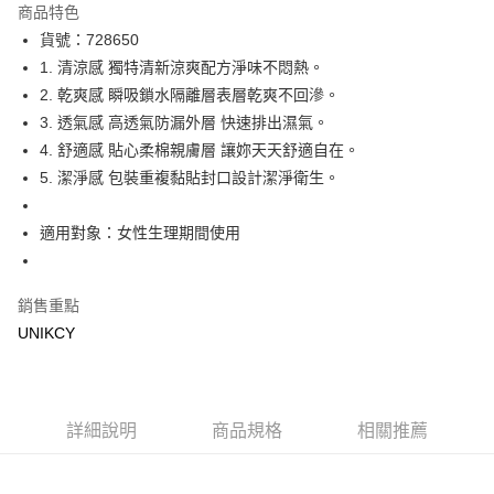
商品特色
LINE Pay
貨號：728650
1. 清涼感 獨特清新涼爽配方淨味不悶熱。
Apple Pay
2. 乾爽感 瞬吸鎖水隔離層表層乾爽不回滲。
街口支付
3. 透氣感 高透氣防漏外層 快速排出濕氣。
4. 舒適感 貼心柔棉親膚層 讓妳天天舒適自在。
悠遊付
5. 潔淨感 包裝重複黏貼封口設計潔淨衛生。
Google Pay
適用對象：女性生理期間使用
運送方式
7-11取貨付款［需3-5個工作天不含預購商品］
銷售重點
每筆NT$70，滿NT$499(含以上)免運費
UNIKCY
付款後7-11取貨［需3-5個工作天不含預購商品］
每筆NT$70，滿NT$499(含以上)免運費
宅配［需2-3個工作天不含預購商品］
詳細說明
商品規格
相關推薦
每筆NT$100，滿NT$799(含以上)免運費