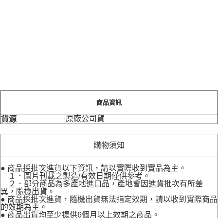
商品資訊
原廠公司貨
貨源
購物須知
● 商品採批次進貨以下資訊，請以實際收到實品為主。
１．圖片刊載之製造/有效日期僅供參考。
２．部分商品為多產地進口品，產地會因進貨批次有所差
異，隨機出貨。
● 商品採批次進貨，隨機出貨無法指定效期，請以收到實際商品
的效期為主。
● 商品出貨均至少提供6個月以上效期之商品。