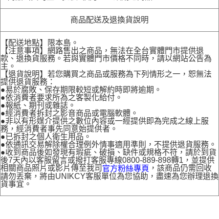
商品配送及退換貨說明
【配送地點】限本島。
【注意事項】網路售出之商品，無法在全台實體門市提供退
款、退換貨服務。若與實體門市價格不同時，請以網站公告為
主。
【退貨說明】若您購買之商品或服務為下列情形之一，恕無法
提供退貨服務：
●易於腐敗、保存期限較短或解約時即將逾期。
●依消費者要求所為之客製化給付。
●報紙、期刊或雜誌。
●經消費者拆封之影音商品或電腦軟體。
●非以有形媒介提供之數位內容或一經提供即為完成之線上服
務，經消費者事先同意始提供者。
●已拆封之個人衛生用品。
●依通訊交易解除權合理例外情事適用準則，不提供退貨服務。
●收到商品後如發現有瑕疵、破損、缺件或規格不符，請於到貨
後7天內以客服留言或撥打客服專線0800-889-898轉1，並提供
相關商品照片或影片傳至我司
，該商品仍需回收
官方粉絲專頁
請勿丟棄，將由UNIKCY客服單位為您協助，盡速為您辦理退換
貨事宜。