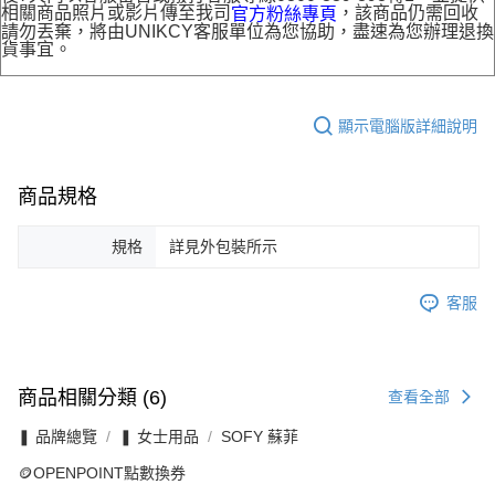
相關商品照片或影片傳至我司
，該商品仍需回收
官方粉絲專頁
請勿丟棄，將由UNIKCY客服單位為您協助，盡速為您辦理退換
貨事宜。
顯示電腦版詳細說明
商品規格
規格
詳見外包裝所示
客服
商品相關分類 (6)
查看全部
❚ 品牌總覽
❚ 女士用品
SOFY 蘇菲
🪙OPENPOINT點數換券