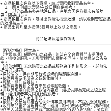
● 商品採批次進貨以下資訊，請以實際收到實品為主。
１．圖片刊載之製造/有效日期僅供參考。
２．部分商品為多產地進口品，產地會因進貨批次有所差
異，隨機出貨。
● 商品採批次進貨，隨機出貨無法指定效期，請以收到實際商品
的效期為主。
● 商品出貨均至少提供6個月以上效期之商品。
商品配送及退換貨說明
【配送地點】限本島。
【注意事項】網路售出之商品，無法在全台實體門市提供退
款、退換貨服務。若與實體門市價格不同時，請以網站公告為
主。
【退貨說明】若您購買之商品或服務為下列情形之一，恕無法
提供退貨服務：
●易於腐敗、保存期限較短或解約時即將逾期。
●依消費者要求所為之客製化給付。
●報紙、期刊或雜誌。
●經消費者拆封之影音商品或電腦軟體。
●非以有形媒介提供之數位內容或一經提供即為完成之線上服
務，經消費者事先同意始提供者。
●已拆封之個人衛生用品。
●依通訊交易解除權合理例外情事適用準則，不提供退貨服務。
●收到商品後如發現有瑕疵、破損、缺件或規格不符，請於到貨
後7天內以客服留言或撥打客服專線0800-889-898轉1，並提供