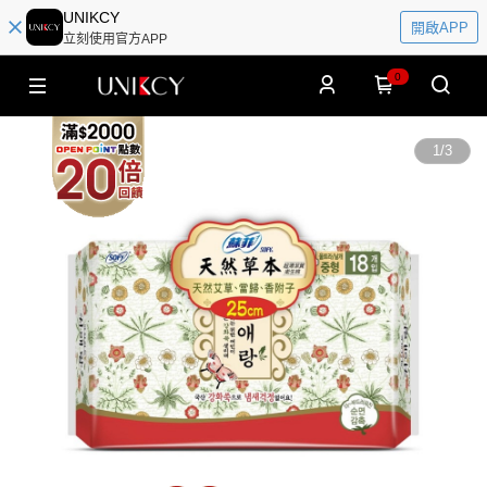
UNIKCY
開啟APP
立刻使用官方APP
0
1
/
3