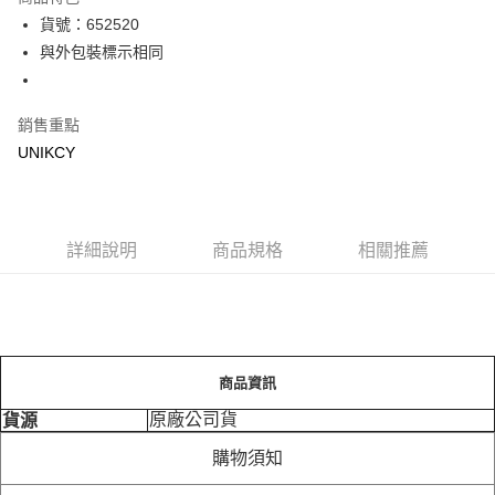
LINE Pay
貨號：652520
與外包裝標示相同
Apple Pay
街口支付
銷售重點
悠遊付
UNIKCY
Google Pay
運送方式
詳細說明
商品規格
相關推薦
7-11取貨付款［需3-5個工作天不含預購商品］
每筆NT$70，滿NT$499(含以上)免運費
付款後7-11取貨［需3-5個工作天不含預購商品］
每筆NT$70，滿NT$499(含以上)免運費
商品資訊
宅配［需2-3個工作天不含預購商品］
原廠公司貨
貨源
每筆NT$100，滿NT$799(含以上)免運費
購物須知