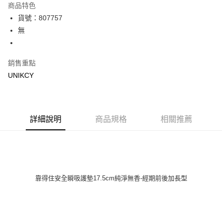
商品特色
LINE Pay
貨號：807757
無
Apple Pay
街口支付
銷售重點
悠遊付
UNIKCY
Google Pay
運送方式
詳細說明
商品規格
相關推薦
7-11取貨付款［需3-5個工作天不含預購商品］
每筆NT$70，滿NT$499(含以上)免運費
付款後7-11取貨［需3-5個工作天不含預購商品］
每筆NT$70，滿NT$499(含以上)免運費
靠得住安全瞬吸護墊17.5cm純淨無香-經期前後加長型
宅配［需2-3個工作天不含預購商品］
每筆NT$100，滿NT$799(含以上)免運費