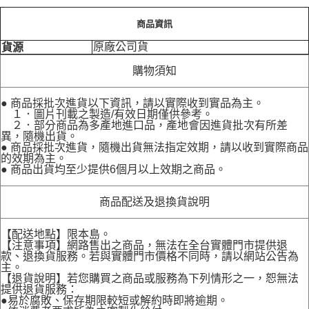
商品資訊
原廠公司貨
貨源
購物須知
● 商品採批次進貨以下資訊，請以實際收到實品為主。
１．圖片刊載之製造/有效日期僅供參考。
２．部分商品為多產地進口品，產地會因進貨批次有所差
異，隨機出貨。
● 商品採批次進貨，隨機出貨無法指定效期，請以收到實際商品
的效期為主。
● 商品出貨均至少提供6個月以上效期之商品。
商品配送及退換貨說明
【配送地點】限本島。
【注意事項】網路售出之商品，無法在全台實體門市提供退
款、退換貨服務。若與實體門市價格不同時，請以網站公告為
主。
【退貨說明】若您購買之商品或服務為下列情形之一，恕無法
提供退貨服務：
●易於腐敗、保存期限較短或解約時即將逾期。