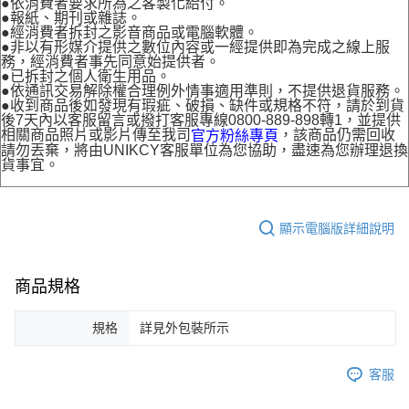
●依消費者要求所為之客製化給付。
●報紙、期刊或雜誌。
●經消費者拆封之影音商品或電腦軟體。
●非以有形媒介提供之數位內容或一經提供即為完成之線上服
務，經消費者事先同意始提供者。
●已拆封之個人衛生用品。
●依通訊交易解除權合理例外情事適用準則，不提供退貨服務。
●收到商品後如發現有瑕疵、破損、缺件或規格不符，請於到貨
後7天內以客服留言或撥打客服專線0800-889-898轉1，並提供
相關商品照片或影片傳至我司
，該商品仍需回收
官方粉絲專頁
請勿丟棄，將由UNIKCY客服單位為您協助，盡速為您辦理退換
貨事宜。
顯示電腦版詳細說明
商品規格
規格
詳見外包裝所示
客服