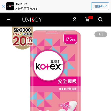
UNIKCY
開啟APP
立刻使用官方APP
0
1
/
3