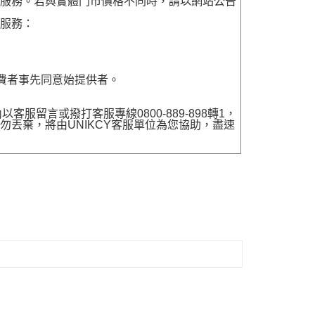
貨服務。若與實體門市價格不同時，請以網站公告
貨服務：
費者事先同意始提供者。
留言或撥打客服專線0800-889-898轉1，
勿丟棄，將由UNIKCY客服單位為您協助，盡速