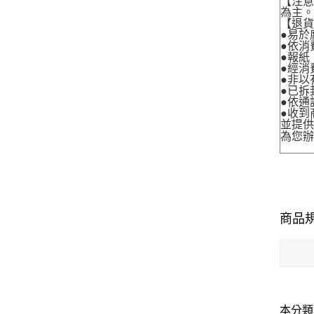
【注
為主
【退
●易於
●依消
●報紙
●經消
●非以
●已拆
●依通
●收到
並提
為您
商品
本分類