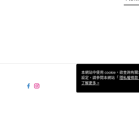
本網站中使用 cookie，欲查詢有關
設定，請參閱本網站「
隱私權條款
使用 cookie。
了解更多 >
TW-MWG1-61-221 Web2.0
© 2026 by 統一生活事業股份有限公司