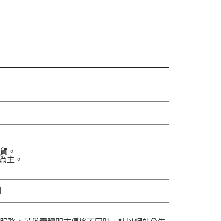
貨。
為主。
明