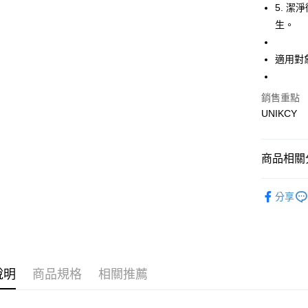
5. 
生。
運送方式
適用對
7-11取
每筆NT$7
銷售重點
付款後7-
UNIKCY
每筆NT$7
宅配［需2
商品相關分
每筆NT$1
❚ 品牌總
分享
🪙OPEN
⚡新品上市
❚ 女士用
說明
商品規格
相關推薦
❚ 女士用