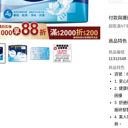
付款與運
超取滿NT$
付款方式
商品特色
icash Pay
商品編號
11311548
信用卡一
商品特色
超商取貨
貨號：8
1. 
LINE Pay
2. 
Apple Pay
困擾
3. 
街口支付
廠研發
悠遊付
4. 
熱。
Google Pa