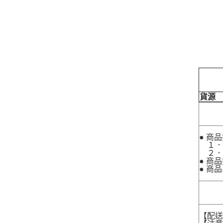
貨源
● 商
１．
２．
● 商
● 商
【配