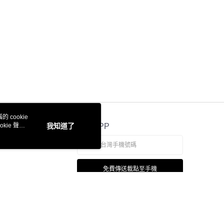
 cookie
kie 聲明
我知道了
官方APP
免費傳送載點至手機
若接到可疑電話，請洽詢165反詐騙專線
本站最佳瀏覽環境請使用 Google Chrome、Firefox 或 Edge 以上版本