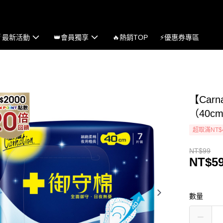
☄最新活動
👑會員獨享
🔥熱銷TOP
⚡優惠券專區
【Car
（40c
超取滿NT$
NT$99
NT$5
數量