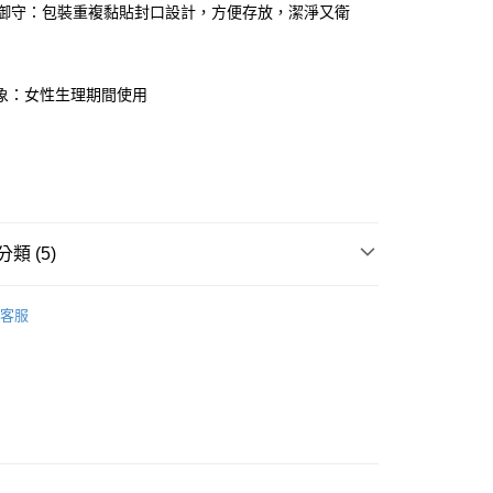
潔淨御守：包裝重複黏貼封口設計，方便存放，潔淨又衛
象：女性生理期間使用
貨付款［需3-5個工作天不含預購商品］
0，滿NT$499(含以上)免運費
11取貨［需3-5個工作天不含預購商品］
0，滿NT$499(含以上)免運費
-3個工作天不含預購商品］
類 (5)
00，滿NT$799(含以上)免運費
覽
❚ 女士用品
Carnation 康乃馨
客服
POINT點數換券
享優惠⚡
品
衛生棉
夜用（28cm～42cm）
品
品牌
Carnation 康乃馨