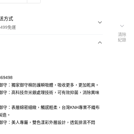
送方式
499免運
清除
紀錄
次付款
付款
69498
安心御守：獨家御守棉防護瞬吸體，吸收更多，更加乾爽。
健康御守：高科技奈米銀處理技術，可有效抑菌，消除異味
舒適御守：表層綿密細緻，觸感輕柔，台灣KNH專業不織布
製造。
美人御守：美人專屬，雙色漾彩外層設計，透氣排濕不悶
y