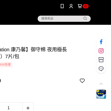
0
nation 康乃馨】御守棉 夜用極長
m）7片/包
499免運
9