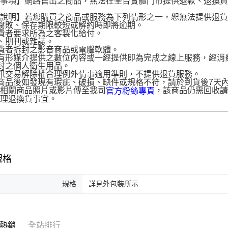
意事項】網路售出之商品，無法在全台實體門市提供退款、退換
。
貨說明】若您購買之商品或服務為下列情形之一，恕無法提供退
腐敗、保存期限較短或解約時即將逾期。
費者要求所為之客製化給付。
、期刊或雜誌。
費者拆封之影音商品或電腦軟體。
有形媒介提供之數位內容或一經提供即為完成之線上服務，經消
封之個人衛生用品。
訊交易解除權合理例外情事適用準則，不提供退貨服務。
商品後如發現有瑕疵、破損、缺件或規格不符，請於到貨後7天內以客服
供相關商品照片或影片傳至我司
，該商品仍需回收請
官方粉絲專頁
辦理退換貨事宜。
規格
規格
詳見外包裝所示
熱銷
全站排行