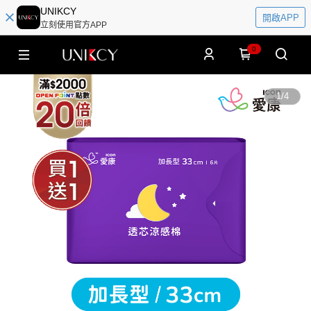
UNIKCY
開啟APP
立刻使用官方APP
0
1
/
4