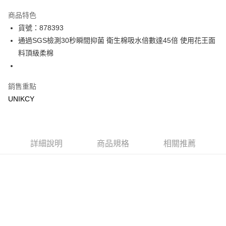
超商取貨付款
商品特色
LINE Pay
貨號：878393
通過SGS檢測30秒瞬間抑菌 衛生棉吸水倍數達45倍 使用花王面
Apple Pay
料頂級柔棉
街口支付
悠遊付
銷售重點
UNIKCY
Google Pay
運送方式
7-11取貨付款［需3-5個工作天不含預購商品］
詳細說明
商品規格
相關推薦
每筆NT$70，滿NT$499(含以上)免運費
付款後7-11取貨［需3-5個工作天不含預購商品］
每筆NT$70，滿NT$499(含以上)免運費
宅配［需2-3個工作天不含預購商品］
每筆NT$100，滿NT$799(含以上)免運費