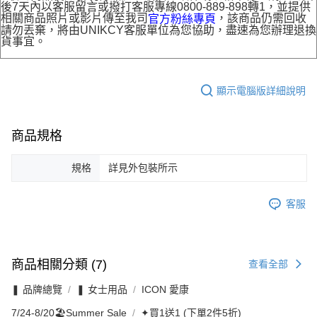
後7天內以客服留言或撥打客服專線0800-889-898轉1，並提供
相關商品照片或影片傳至我司
，該商品仍需回收
官方粉絲專頁
請勿丟棄，將由UNIKCY客服單位為您協助，盡速為您辦理退換
貨事宜。
顯示電腦版詳細說明
商品規格
規格
詳見外包裝所示
客服
商品相關分類 (7)
查看全部
❚ 品牌總覽
❚ 女士用品
ICON 愛康
7/24-8/20🏖️Summer Sale
✦買1送1 (下單2件5折)