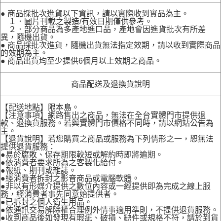
● 商品採批次進貨以下資訊，請以實際收到實品為主。
１．圖片刊載之製造/有效日期僅供參考。
２．部分商品為多產地進口品，產地會因進貨批次有所差
異，隨機出貨。
● 商品採批次進貨，隨機出貨無法指定效期，請以收到實際商品
的效期為主。
● 商品出貨均至少提供6個月以上效期之商品。
商品配送及退換貨說明
【配送地點】限本島。
【注意事項】網路售出之商品，無法在全台實體門市提供退
款、退換貨服務。若與實體門市價格不同時，請以網站公告為
主。
【退貨說明】若您購買之商品或服務為下列情形之一，恕無法
提供退貨服務：
●易於腐敗、保存期限較短或解約時即將逾期。
●依消費者要求所為之客製化給付。
●報紙、期刊或雜誌。
●經消費者拆封之影音商品或電腦軟體。
●非以有形媒介提供之數位內容或一經提供即為完成之線上服
務，經消費者事先同意始提供者。
●已拆封之個人衛生用品。
●依通訊交易解除權合理例外情事適用準則，不提供退貨服務。
●收到商品後如發現有瑕疵、破損、缺件或規格不符，請於到貨