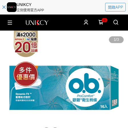
UNIKCY
開啟APP
立刻使用官方APP
0
1
/
3