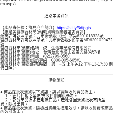
rm.aspx)
通路業者資訊
【產品責任險：詳見商店簡介】
https://bit.ly/3dfpgis
【康是美醫療器材商(藥商)資料暨業者諮詢資訊】
藥商許可執照字號：北市衛藥販（松）字第6201018328號
醫療器材商許可執照字號：北市衛器販(松)字第MD6201029472
號
醫療器材商(藥商)名稱：統一生活事業股份有限公司
醫療器材商(藥商)地址：台灣台北市松山區東興路8號7樓
醫療器材商(藥商)電話：(02)2799-0560
醫療器材商(藥商)諮詢專線：0800-005-665#1
醫療器材商(藥商)服務時間：週一~五 上午9-12 下午13-17:30 例
假日除外
購物須知
● 商品採批次進貨以下資訊，請以實際收到實品為主。
１．圖片刊載之製造/有效日期僅供參考。
２．部分商品為多產地進口品，產地會因進貨批次有所差
異，隨機出貨。
● 商品採批次進貨，隨機出貨無法指定效期，請以收到實際商品
的效期為主。