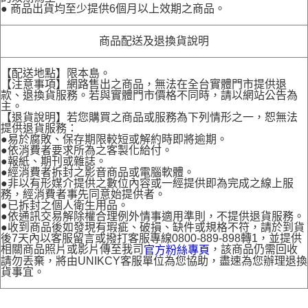
● 商品出貨均至少提供6個月以上效期之商品。
商品配送及退換貨說明
【配送地點】限本島。
【注意事項】網路售出之商品，無法在全台實體門市提供退
款、退換貨服務。若與實體門市價格不同時，請以網站公告為
主。
【退貨說明】若您購買之商品或服務為下列情形之一，恕無法
提供退貨服務：
●易於腐敗、保存期限較短或解約時即將逾期。
●依消費者要求所為之客製化給付。
●報紙、期刊或雜誌。
●經消費者拆封之影音商品或電腦軟體。
●非以有形媒介提供之數位內容或一經提供即為完成之線上服
務，經消費者事先同意始提供者。
●已拆封之個人衛生用品。
●依通訊交易解除權合理例外情事適用準則，不提供退貨服務。
●收到商品後如發現有瑕疵、破損、缺件或規格不符，請於到貨
後7天內以客服留言或撥打客服專線0800-889-898轉1，並提供
相關商品照片或影片傳至我司
，該商品仍需回收
官方粉絲專頁
請勿丟棄，將由UNIKCY客服單位為您協助，盡速為您辦理退換
貨事宜。