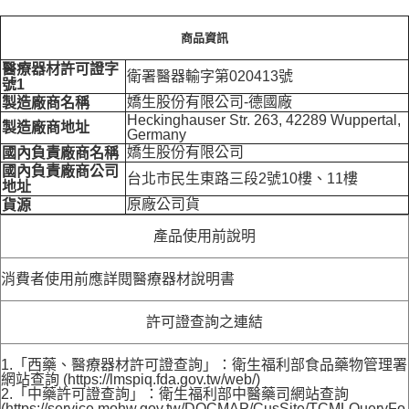
商品資訊
醫療器材許可證字
衛署醫器輸字第020413號
號1
嬌生股份有限公司-德國廠
製造廠商名稱
Heckinghauser Str. 263, 42289 Wuppertal,
製造廠商地址
Germany
嬌生股份有限公司
國內負責廠商名稱
國內負責廠商公司
台北市民生東路三段2號10樓、11樓
地址
原廠公司貨
貨源
產品使用前說明
消費者使用前應詳閱醫療器材說明書
許可證查詢之連結
1.「西藥、醫療器材許可證查詢」：衛生福利部食品藥物管理署
網站查詢 (https://lmspiq.fda.gov.tw/web/)
2.「中藥許可證查詢」：衛生福利部中醫藥司網站查詢
(https://service.mohw.gov.tw/DOCMAP/CusSite/TCMLQueryFo