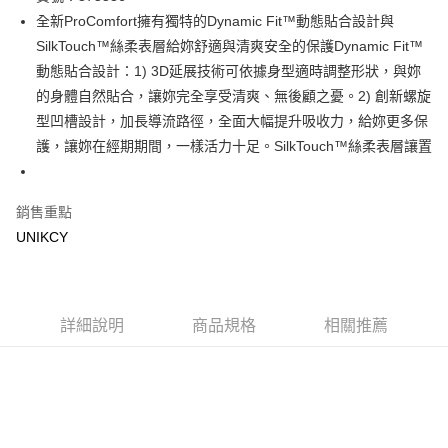
全新ProComfort擁有獨特的Dynamic Fit™動態貼合設計與
Apple Pay
SilkTouch™絲柔表層給妳舒適與清爽安全的保護Dynamic Fit™
街口支付
動態貼合設計：1) 3D延展技術可依據身型適時調整形狀，與妳
的身體自然貼合，讓妳完全享受清爽、無後顧之憂。2) 創新螺旋
悠遊付
型凹槽設計，加長導流路徑，全面大幅提升吸收力，給妳更多保
Google Pay
護，讓妳在經期期間，一樣活力十足。SilkTouch™絲柔表層讓置
運送方式
銷售重點
7-11取貨付款［需3-5個工作天不含預購商品］
UNIKCY
每筆NT$70，滿NT$499(含以上)免運費
付款後7-11取貨［需3-5個工作天不含預購商品］
每筆NT$70，滿NT$499(含以上)免運費
詳細說明
商品規格
相關推薦
宅配［需2-3個工作天不含預購商品］
每筆NT$100，滿NT$799(含以上)免運費