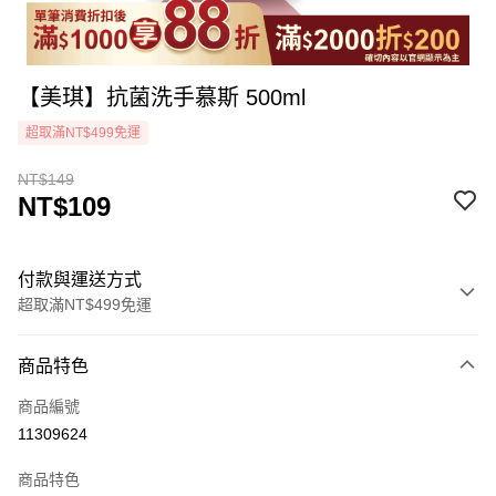
【美琪】抗菌洗手慕斯 500ml
超取滿NT$499免運
NT$149
NT$109
付款與運送方式
超取滿NT$499免運
付款方式
商品特色
icash Pay
商品編號
信用卡一次付款
11309624
超商取貨付款
商品特色