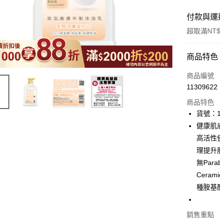
付款與運
超取滿NT$
付款方式
商品特色
icash Pay
商品編號
11309622
信用卡一
商品特色
超商取貨
貨號：1
健康肌膚
LINE Pay
高活性
Apple Pay
理提升肌
無Par
街口支付
Cer
悠遊付
種胺基
Google Pa
銷售重點