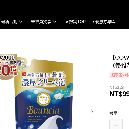
☄最新活動
👑會員獨享
🔥熱銷TOP
⚡優惠券專區
【COW
（優雅花
超取滿NT$
NT$129
NT$9
數量