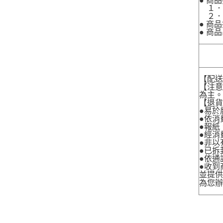
● 商
１．
２．
● 商
● 商
【配
【注
為主
【退
●易於
●依消
●報紙
●經消
●非以
●已拆
●依通
●收到
並提
為您