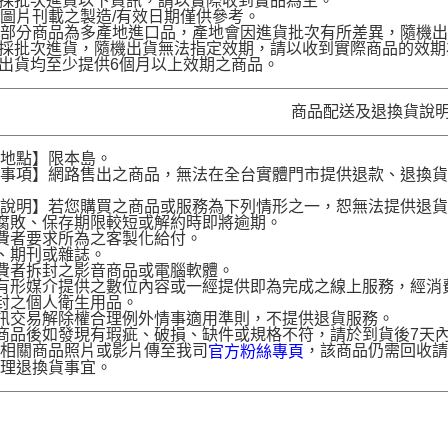
品採批次進貨以下資訊，請以實際收到實品為主。
圖片刊載之製造/有效日期僅供參考。
部分商品為多產地進口品，產地會因進貨批次有所差異，隨機出
品採批次進貨，隨機出貨無法指定效期，請以收到實際商品的效期
品出貨均至少提供6個月以上效期之商品。
商品配送及退換貨說
送地點】限本島。
意事項】網路售出之商品，無法在全台實體門市提供退款、退換
。
貨說明】若您購買之商品或服務為下列情形之一，恕無法提供退
腐敗、保存期限較短或解約時即將逾期。
費者要求所為之客製化給付。
、期刊或雜誌。
費者拆封之影音商品或電腦軟體。
有形媒介提供之數位內容或一經提供即為完成之線上服務，經消
封之個人衛生用品。
訊交易解除權合理例外情事適用準則，不提供退貨服務。
商品後如發現有瑕疵、破損、缺件或規格不符，請於到貨後7天內以客服
供相關商品照片或影片傳至我司
，該商品仍需回收請
官方粉絲專頁
辦理退換貨事宜。