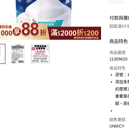
付款與運
超取滿NT$
付款方式
商品特色
icash Pay
商品編號
11309620
信用卡一
商品特色
超商取貨
貨號：1
添加多
LINE Pay
的摩擦
Apple Pay
重奢華
腻。高
街口支付
悠遊付
銷售重點
Google Pa
UNIKCY