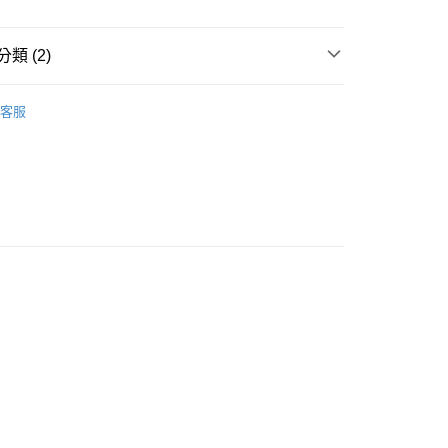
類 (2)
貨付款［需3-5個工作天不含預購商品］
POINT點數換券
客服
0，滿NT$499(含以上)免運費
享優惠⚡
11取貨［需3-5個工作天不含預購商品］
0，滿NT$499(含以上)免運費
-3個工作天不含預購商品］
00，滿NT$799(含以上)免運費