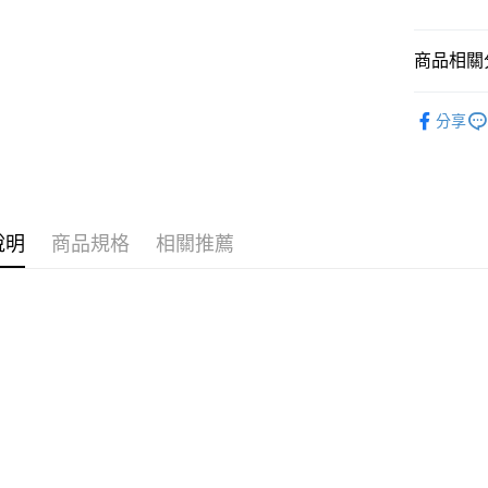
商品相關分
運送方式
7-11取
🪙OPEN
分享
每筆NT$7
⚡新品上市
付款後7-
每筆NT$7
宅配［需2
說明
商品規格
相關推薦
每筆NT$1