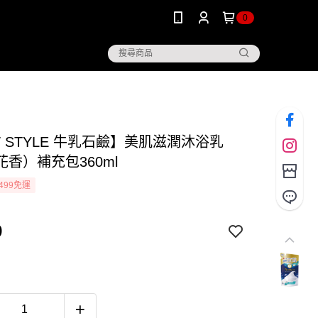
0
 STYLE 牛乳石鹼】美肌滋潤沐浴乳
香）補充包360ml
499免運
9