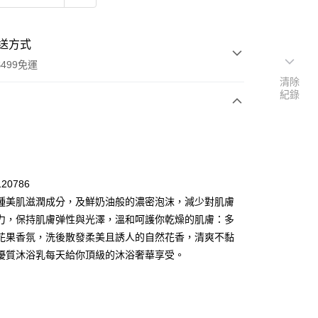
送方式
499免運
清除
紀錄
次付款
付款
20786
種美肌滋潤成分，及鮮奶油般的濃密泡沫，減少對肌膚
力，保持肌膚弹性與光澤，溫和呵護你乾燥的肌膚：多
花果香氛，洗後散發柔美且誘人的自然花香，清爽不黏
優質沐浴乳每天給你頂級的沐浴奢華享受。
y