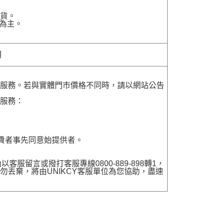
貨。
為主。
明
貨服務。若與實體門市價格不同時，請以網站公告
貨服務：
費者事先同意始提供者。
留言或撥打客服專線0800-889-898轉1，
勿丟棄，將由UNIKCY客服單位為您協助，盡速