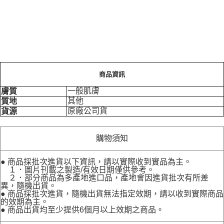
商品資訊
一般肌膚
膚質
其他
質地
原廠公司貨
貨源
購物須知
● 商品採批次進貨以下資訊，請以實際收到實品為主。
１．圖片刊載之製造/有效日期僅供參考。
２．部分商品為多產地進口品，產地會因進貨批次有所差
異，隨機出貨。
● 商品採批次進貨，隨機出貨無法指定效期，請以收到實際商品
的效期為主。
● 商品出貨均至少提供6個月以上效期之商品。