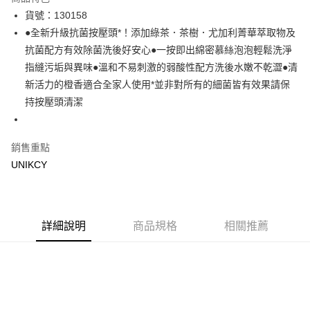
LINE Pay
貨號：130158
●全新升級抗菌按壓頭*！添加綠茶．茶樹．尤加利菁華萃取物及
Apple Pay
抗菌配方有效除菌洗後好安心●一按即出綿密慕絲泡泡輕鬆洗淨
街口支付
指縫污垢與異味●溫和不易刺激的弱酸性配方洗後水嫩不乾澀●清
新活力的橙香適合全家人使用*並非對所有的細菌皆有效果請保
悠遊付
持按壓頭清潔
Google Pay
銷售重點
運送方式
UNIKCY
7-11取貨付款［需3-5個工作天不含預購商品］
每筆NT$70，滿NT$499(含以上)免運費
付款後7-11取貨［需3-5個工作天不含預購商品］
詳細說明
商品規格
相關推薦
每筆NT$70，滿NT$499(含以上)免運費
宅配［需2-3個工作天不含預購商品］
每筆NT$100，滿NT$799(含以上)免運費