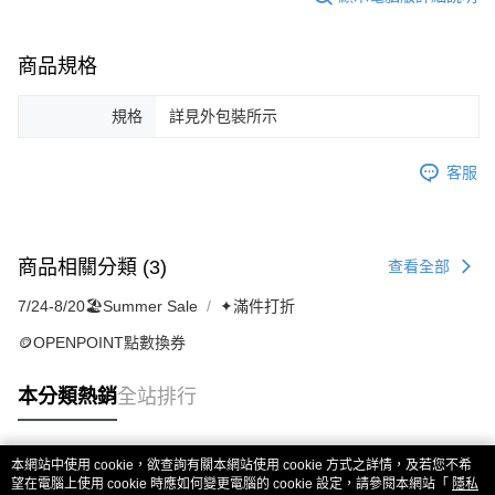
商品規格
規格
詳見外包裝所示
客服
商品相關分類 (3)
查看全部
7/24-8/20🏖️Summer Sale
✦滿件打折
🪙OPENPOINT點數換券
本分類熱銷
全站排行
本網站中使用 cookie，欲查詢有關本網站使用 cookie 方式之詳情，及若您不希
熱門標籤
望在電腦上使用 cookie 時應如何變更電腦的 cookie 設定，請參閱本網站「
隱私