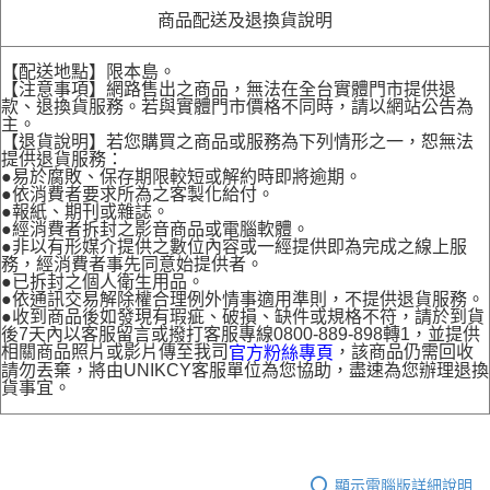
商品配送及退換貨說明
【配送地點】限本島。
【注意事項】網路售出之商品，無法在全台實體門市提供退
款、退換貨服務。若與實體門市價格不同時，請以網站公告為
主。
【退貨說明】若您購買之商品或服務為下列情形之一，恕無法
提供退貨服務：
●易於腐敗、保存期限較短或解約時即將逾期。
●依消費者要求所為之客製化給付。
●報紙、期刊或雜誌。
●經消費者拆封之影音商品或電腦軟體。
●非以有形媒介提供之數位內容或一經提供即為完成之線上服
務，經消費者事先同意始提供者。
●已拆封之個人衛生用品。
●依通訊交易解除權合理例外情事適用準則，不提供退貨服務。
●收到商品後如發現有瑕疵、破損、缺件或規格不符，請於到貨
後7天內以客服留言或撥打客服專線0800-889-898轉1，並提供
相關商品照片或影片傳至我司
，該商品仍需回收
官方粉絲專頁
請勿丟棄，將由UNIKCY客服單位為您協助，盡速為您辦理退換
貨事宜。
顯示電腦版詳細說明