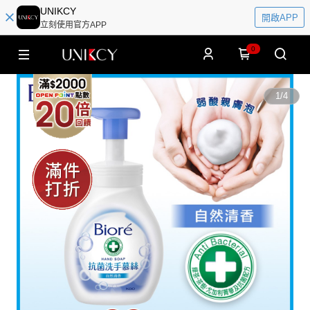
UNIKCY
開啟APP
立刻使用官方APP
0
1
/
4