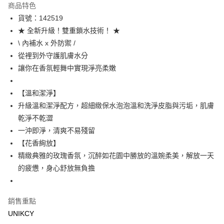
商品特色
LINE Pay
貨號：142519
★ 全新升級！雙重鎖水技術！ ★
Apple Pay
\ 內補水 x 外防禦 /
街口支付
從裡到外守護肌膚水分
讓你在香氛輕舞中實現淨亮柔嫩
悠遊付
Google Pay
【溫和潔淨】
升級溫和潔淨配方，超細緻保水泡泡溫和洗淨皮脂與污垢，肌膚
運送方式
乾淨不乾澀
7-11取貨付款［需3-5個工作天不含預購商品］
一沖即淨，清爽不易殘留
【花香絢放】
每筆NT$70，滿NT$499(含以上)免運費
精緻典雅的玫瑰香氛，沉醉如花園中勝放的溫婉柔美，解放一天
付款後7-11取貨［需3-5個工作天不含預購商品］
的疲憊，身心舒放無負擔
每筆NT$70，滿NT$499(含以上)免運費
宅配［需2-3個工作天不含預購商品］
銷售重點
每筆NT$100，滿NT$799(含以上)免運費
UNIKCY