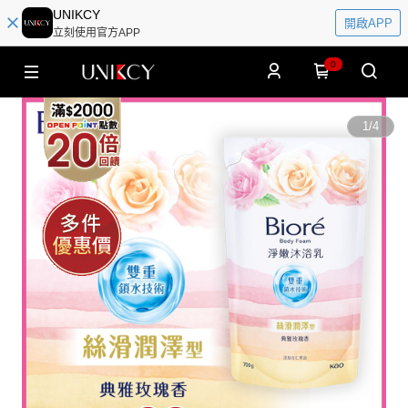
UNIKCY
開啟APP
立刻使用官方APP
0
1
/
4