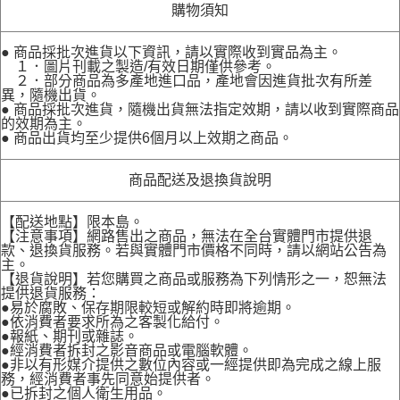
購物須知
● 商品採批次進貨以下資訊，請以實際收到實品為主。
１．圖片刊載之製造/有效日期僅供參考。
２．部分商品為多產地進口品，產地會因進貨批次有所差
異，隨機出貨。
● 商品採批次進貨，隨機出貨無法指定效期，請以收到實際商品
的效期為主。
● 商品出貨均至少提供6個月以上效期之商品。
商品配送及退換貨說明
【配送地點】限本島。
【注意事項】網路售出之商品，無法在全台實體門市提供退
款、退換貨服務。若與實體門市價格不同時，請以網站公告為
主。
【退貨說明】若您購買之商品或服務為下列情形之一，恕無法
提供退貨服務：
●易於腐敗、保存期限較短或解約時即將逾期。
●依消費者要求所為之客製化給付。
●報紙、期刊或雜誌。
●經消費者拆封之影音商品或電腦軟體。
●非以有形媒介提供之數位內容或一經提供即為完成之線上服
務，經消費者事先同意始提供者。
●已拆封之個人衛生用品。