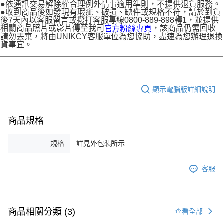
●依通訊交易解除權合理例外情事適用準則，不提供退貨服務。
●收到商品後如發現有瑕疵、破損、缺件或規格不符，請於到貨
後7天內以客服留言或撥打客服專線0800-889-898轉1，並提供
相關商品照片或影片傳至我司
，該商品仍需回收
官方粉絲專頁
請勿丟棄，將由UNIKCY客服單位為您協助，盡速為您辦理退換
貨事宜。
顯示電腦版詳細說明
商品規格
規格
詳見外包裝所示
客服
商品相關分類 (3)
查看全部