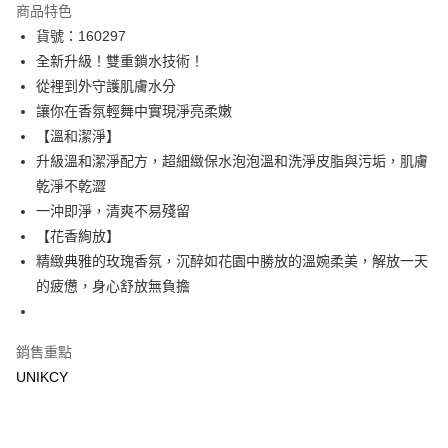
商品特色
LINE Pay
貨號：160297
全新升級！雙重鎖水技術！
Apple Pay
從裡到外守護肌膚水分
街口支付
讓你在香氛輕舞中實現淨亮柔嫩
【溫和潔淨】
悠遊付
升級溫和潔淨配方，超細緻保水泡泡溫和洗淨皮脂與污垢，肌膚
Google Pay
乾淨不乾澀
一沖即淨，清爽不易殘留
運送方式
【花香絢放】
7-11取貨付款［需3-5個工作天不含預購商品］
精緻典雅的玫瑰香氛，沉醉如花園中勝放的溫婉柔美，解放一天
的疲憊，身心舒放無負擔
每筆NT$70，滿NT$499(含以上)免運費
付款後7-11取貨［需3-5個工作天不含預購商品］
每筆NT$70，滿NT$499(含以上)免運費
銷售重點
UNIKCY
宅配［需2-3個工作天不含預購商品］
每筆NT$100，滿NT$799(含以上)免運費