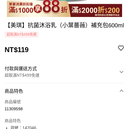
【美琪】抗菌沐浴乳（小葉薔薇）補充包600ml
超取滿NT$499免運
NT$119
付款與運送方式
超取滿NT$499免運
付款方式
商品特色
icash Pay
商品編號
信用卡一次付款
11309598
超商取貨付款
商品特色
LINE Pay
貨號：147046