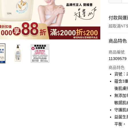
付款與運
超取滿NT$
付款方式
商品特色
icash Pay
商品編號
11309579
信用卡一
商品特色
超商取貨
貨號：2
蘊含3
LINE Pay
後肌膚
Apple Pay
無添加
敏感肌
街口支付
守護肌
悠遊付
益菌生
平衡，
Google Pa