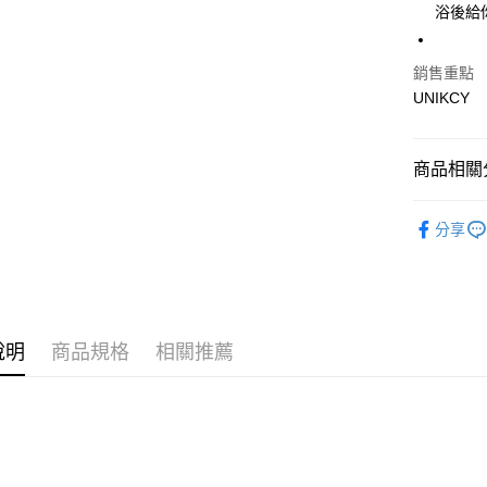
浴後給
運送方式
銷售重點
UNIKCY
7-11取
每筆NT$7
商品相關分
付款後7-
每筆NT$7
🪙OPEN
分享
宅配［需2
⚡新品上市
每筆NT$1
說明
商品規格
相關推薦