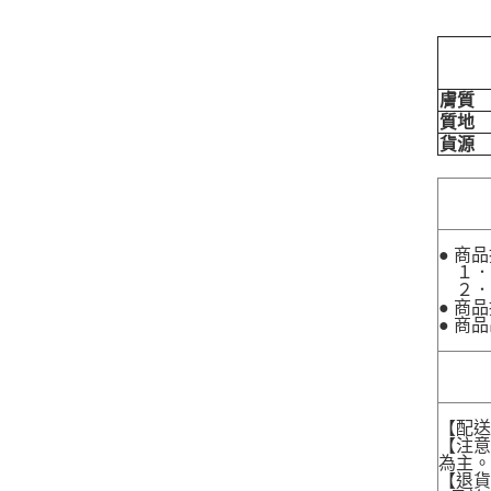
膚質
質地
貨源
● 商
１．
２．
● 商
● 商
【配
【注
為主
【退