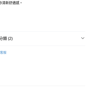
你清新舒適感。
貨付款［需3-5個工作天不含預購商品］
0，滿NT$499(含以上)免運費
類 (2)
11取貨［需3-5個工作天不含預購商品］
0，滿NT$499(含以上)免運費
POINT點數換券
客服
-3個工作天不含預購商品］
享優惠⚡
00，滿NT$799(含以上)免運費