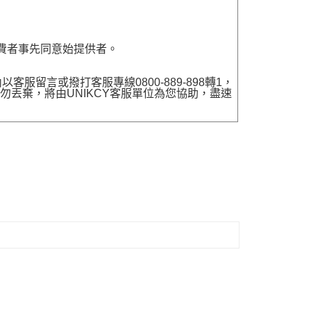
費者事先同意始提供者。
留言或撥打客服專線0800-889-898轉1，
勿丟棄，將由UNIKCY客服單位為您協助，盡速