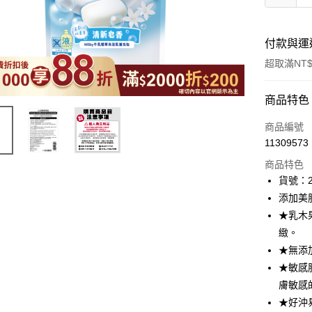
付款與運
超取滿NT$
付款方式
商品特色
icash Pay
商品編號
11309573
信用卡一
商品特色
超商取貨
貨號：2
添加美
LINE Pay
★乳木
Apple Pay
緻。
★無添加
街口支付
★敏感
悠遊付
膚敏感
★好沖
Google Pa