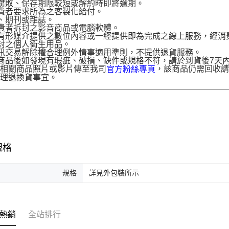
腐敗、保存期限較短或解約時即將逾期。
費者要求所為之客製化給付。
、期刊或雜誌。
費者拆封之影音商品或電腦軟體。
有形媒介提供之數位內容或一經提供即為完成之線上服務，經消
封之個人衛生用品。
訊交易解除權合理例外情事適用準則，不提供退貨服務。
商品後如發現有瑕疵、破損、缺件或規格不符，請於到貨後7天內以客服
供相關商品照片或影片傳至我司
，該商品仍需回收請
官方粉絲專頁
辦理退換貨事宜。
規格
規格
詳見外包裝所示
熱銷
全站排行