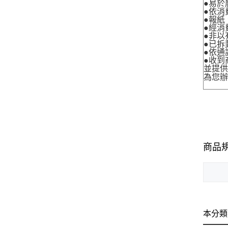
●易於
●依消
●報紙
●經消
●非以
●已拆
●依通
●收到
並提
為您
商品
本分類