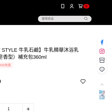
0
 STYLE 牛乳石鹼】牛乳精華沐浴乳
皂香型）補充包360ml
499免運
9