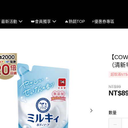
☄最新活動
👑會員獨享
🔥熱銷TOP
⚡優惠券專區
【COW
（清新
超取滿NT$
NT$99
NT$8
數量