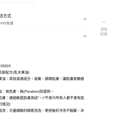
送方式
499免運
清除
紀錄
次付款
付款
35503
肌新配方(乳木果油)
果油：高效滋潤成分，滋養、調理肌膚，讓肌膚柔嫩細
：無色素、無(Paraben)防腐劑。
肌膚：通過敏感肌膚測試*。(*不表示所有人都不會有肌
的情況)
易洗：大量細緻的綿密泡泡，使用後好沖洗不黏膩，沐
y