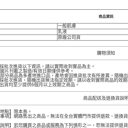
商品資訊
一般肌膚
乳液
原廠公司貨
購物須知
品採批次進貨以下資訊，請以實際收到實品為主。
圖片刊載之製造/有效日期僅供參考。
部分商品為多產地進口品，產地會因進貨批次有所差異，隨機出
品採批次進貨，隨機出貨無法指定效期，請以收到實際商品的效期
品出貨均至少提供6個月以上效期之商品。
商品配送及退換貨說
送地點】限本島。
意事項】網路售出之商品，無法在全台實體門市提供退款、退換
。
貨說明】若您購買之商品或服務為下列情形之一，恕無法提供退