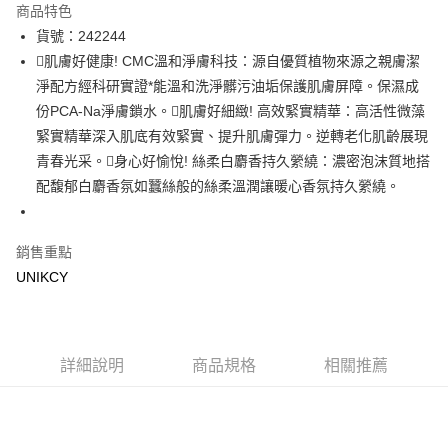
商品特色
LINE Pay
貨號：242244
肌膚好健康! CMC溫和淨膚科技：源自優質植物來源之親膚潔
Apple Pay
淨配方經科研實證*能溫和洗淨髒污油垢保護肌膚屏障。保濕成
街口支付
份PCA-Na淨膚鎖水。肌膚好細緻! 高效緊實精華：高活性微藻
緊實精華深入肌底有效緊實、提升肌膚彈力。逆轉老化肌齡展現
悠遊付
青春光采。身心好愉悅! 絲柔白麝香持久縈繞：濃密泡沫質地搭
Google Pay
配馥郁白麝香氛如蠶絲般的絲柔溫潤讓暖心香氛持久縈繞。
運送方式
銷售重點
7-11取貨付款［需3-5個工作天不含預購商品］
UNIKCY
每筆NT$70，滿NT$499(含以上)免運費
付款後7-11取貨［需3-5個工作天不含預購商品］
每筆NT$70，滿NT$499(含以上)免運費
詳細說明
商品規格
相關推薦
宅配［需2-3個工作天不含預購商品］
每筆NT$100，滿NT$799(含以上)免運費