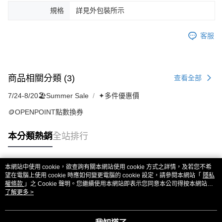
規格
詳見外包裝所示
客服
商品相關分類 (3)
查看全部
7/24-8/20🏖️Summer Sale
✦多件優惠價
🪙OPENPOINT點數換券
本分類熱銷
全站排行
本網站中使用 cookie，欲查詢有關本網站使用 cookie 方式之詳情，及若您不希
熱門標籤
望在電腦上使用 cookie 時應如何變更電腦的 cookie 設定，請參閱本網站「
隱私
權條款
」之 Cookie 聲明。您繼續使用本網站即表示您同意本公司得按本網站使
用條款之 Cookie 聲明使用 cookie。
了解更多 >