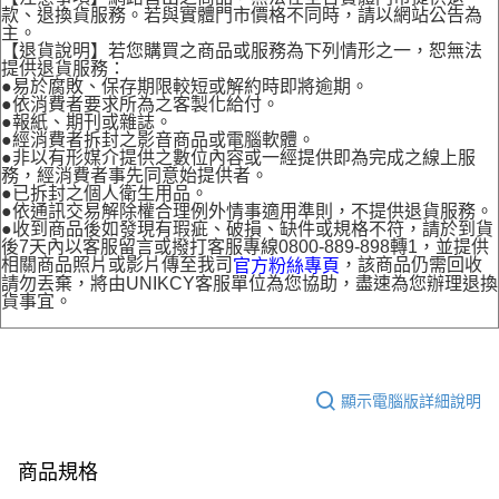
款、退換貨服務。若與實體門市價格不同時，請以網站公告為
主。
【退貨說明】若您購買之商品或服務為下列情形之一，恕無法
提供退貨服務：
●易於腐敗、保存期限較短或解約時即將逾期。
●依消費者要求所為之客製化給付。
●報紙、期刊或雜誌。
●經消費者拆封之影音商品或電腦軟體。
●非以有形媒介提供之數位內容或一經提供即為完成之線上服
務，經消費者事先同意始提供者。
●已拆封之個人衛生用品。
●依通訊交易解除權合理例外情事適用準則，不提供退貨服務。
●收到商品後如發現有瑕疵、破損、缺件或規格不符，請於到貨
後7天內以客服留言或撥打客服專線0800-889-898轉1，並提供
相關商品照片或影片傳至我司
，該商品仍需回收
官方粉絲專頁
請勿丟棄，將由UNIKCY客服單位為您協助，盡速為您辦理退換
貨事宜。
顯示電腦版詳細說明
商品規格