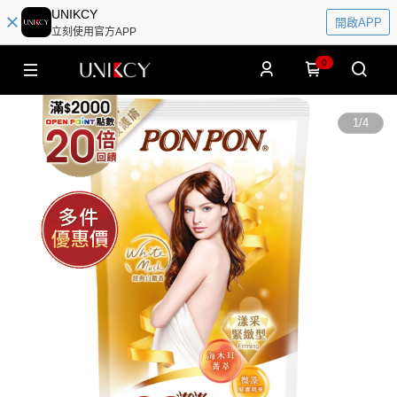
UNIKCY
開啟APP
立刻使用官方APP
0
1
/
4